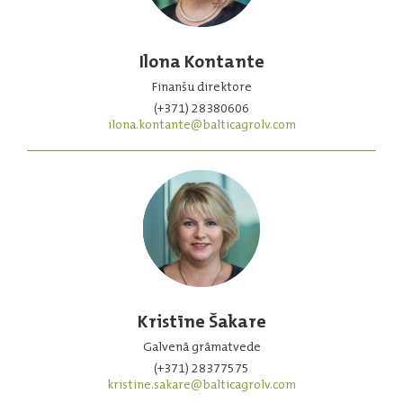
Ilona Kontante
Finanšu direktore
(+371) 28380606
ilona.kontante@balticagrolv.com
Kristīne Šakare
Galvenā grāmatvede
(+371) 28377575
kristine.sakare@balticagrolv.com