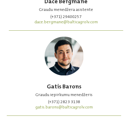
Dace Bergmane
Graudu menedžera asistente
(+371) 29400257
dace.bergmane@balticagrolv.com
Gatis Barons
Graudu iepirkumu menedžeris
(+371) 2823 3138
gatis.barons@balticagrolv.com