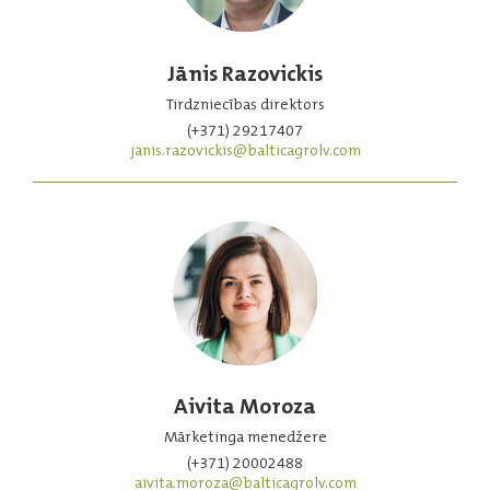
Jānis Razovickis
Tirdzniecības direktors
(+371) 29217407
janis.razovickis@balticagrolv.com
Aivita Moroza
Mārketinga menedžere
(+371) 20002488
aivita.moroza@balticagrolv.com