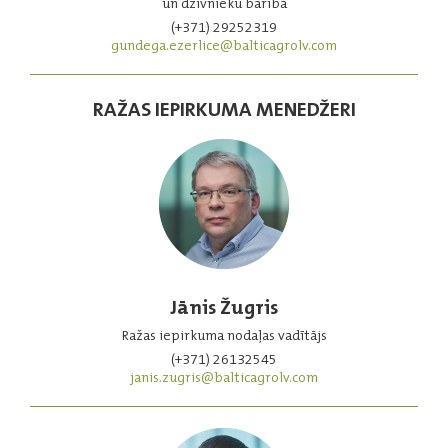
un dzīvnieku barība
(+371) 29252319
gundega.ezerlice@balticagrolv.com
RAŽAS IEPIRKUMA MENEDŽERI
Jānis Žugris
Ražas iepirkuma nodaļas vadītājs
(+371) 26132545
janis.zugris@balticagrolv.com