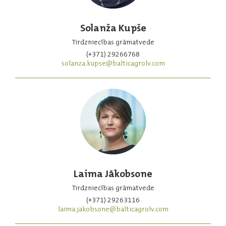
Solanža Kupše
Tirdzniecības grāmatvede
(+371) 29266768
solanza.kupse@balticagrolv.com
Laima Jākobsone
Tirdzniecības grāmatvede
(+371) 29263116
laima.jakobsone@balticagrolv.com