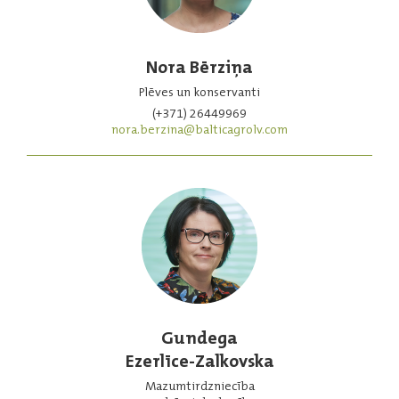
Nora Bērziņa
Plēves un konservanti
(+371) 26449969
nora.berzina@balticagrolv.com
Gundega
Ezerlīce-Zalkovska
Mazumtirdzniecība