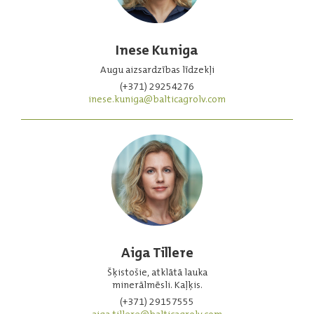
Inese Kuniga
Augu aizsardzības līdzekļi
(+371) 29254276
inese.kuniga@balticagrolv.com
Aiga Tillere
Šķistošie, atklātā lauka
minerālmēsli. Kaļķis.
(+371) 29157555