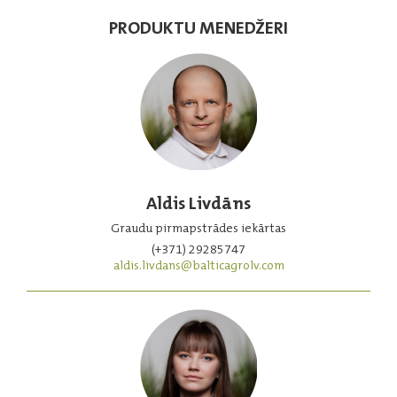
PRODUKTU MENEDŽERI
Aldis Livdāns
Graudu pirmapstrādes iekārtas
(+371) 29285747
aldis.livdans@balticagrolv.com