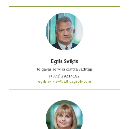
Egils Sviķis
Jelgavas servisa centra vadītājs
(+371) 29214182
egils.svikis@balticagrolv.com