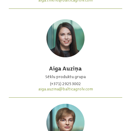
aiga.tillere@balticagrolv.com
Aiga Auziņa
Sēklu produktu grupa
(+371) 29253002
aiga.auzina@balticagrolv.com