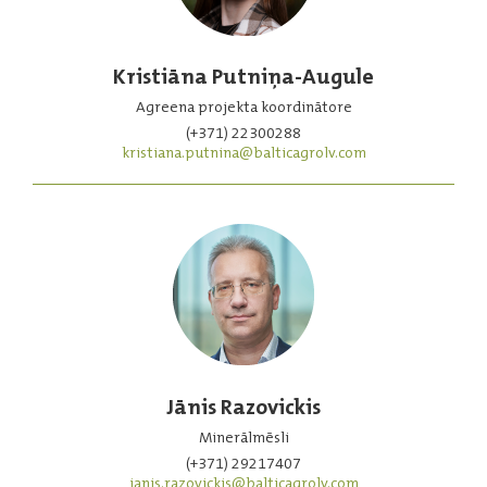
Kristiāna Putniņa-Augule
Agreena projekta koordinātore
(+371) 22300288
kristiana.putnina@balticagrolv.com
Jānis Razovickis
Minerālmēsli
(+371) 29217407
janis.razovickis@balticagrolv.com