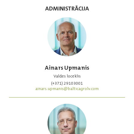
ADMINISTRĀCIJA
Ainars Upmanis
Valdes loceklis
(+371) 29103001
ainars.upmanis@balticagrolv.com