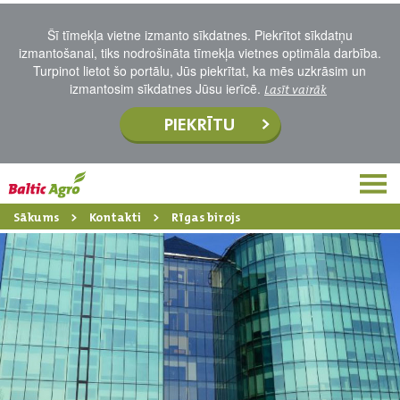
Šī tīmekļa vietne izmanto sīkdatnes. Piekrītot sīkdatņu
izmantošanai, tiks nodrošināta tīmekļa vietnes optimāla darbība.
Turpinot lietot šo portālu, Jūs piekrītat, ka mēs uzkrāsim un
izmantosim sīkdatnes Jūsu ierīcē.
Lasīt vairāk
PIEKRĪTU
Sākums
Kontakti
Rīgas birojs