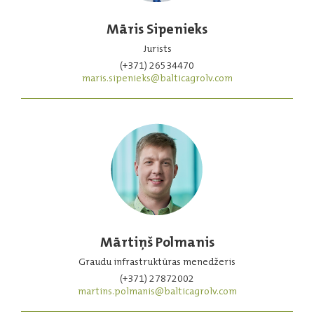
Māris Sipenieks
Jurists
(+371) 26534470
maris.sipenieks@balticagrolv.com
Mārtiņš Polmanis
Graudu infrastruktūras menedžeris
(+371) 27872002
martins.polmanis@balticagrolv.com