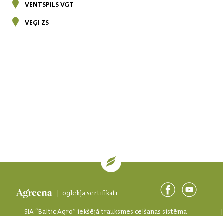
VENTSPILS VGT
VEĢI ZS
| oglekļa sertifikāti
SIA “Baltic Agro” iekšējā trauksmes celšanas sistēma