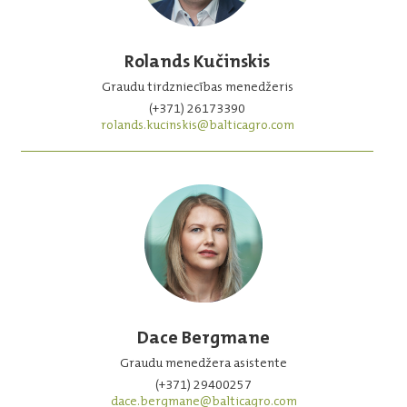
Rolands Kučinskis
Graudu tirdzniecības menedžeris
(+371) 26173390
rolands.kucinskis@balticagro.com
Dace Bergmane
Graudu menedžera asistente
(+371) 29400257
dace.bergmane@balticagro.com