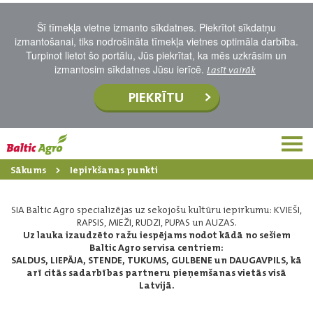
Šī tīmekļa vietne izmanto sīkdatnes. Piekrītot sīkdatņu
izmantošanai, tiks nodrošināta tīmekļa vietnes optimāla darbība.
Turpinot lietot šo portālu, Jūs piekrītat, ka mēs uzkrāsim un
izmantosim sīkdatnes Jūsu ierīcē.
Lasīt vairāk
PIEKRĪTU
Sākums
Iepirkšanas punkti
SIA Baltic Agro specializējas uz sekojošu kultūru iepirkumu: KVIEŠI,
RAPSIS, MIEŽI, RUDZI, PUPAS un AUZAS.
Uz lauka izaudzēto ražu iespējams nodot kādā no sešiem
Baltic Agro servisa centriem:
SALDUS, LIEPĀJA, STENDE, TUKUMS, GULBENE un DAUGAVPILS, kā
arī citās sadarbības partneru pieņemšanas vietās visā
Latvijā.