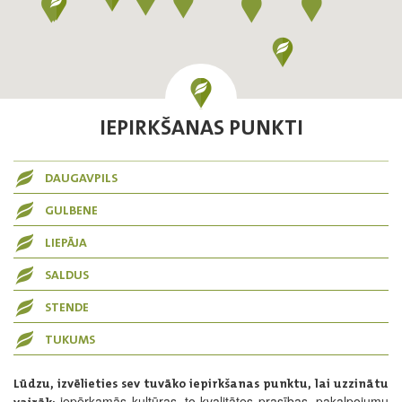
IEPIRKŠANAS PUNKTI
DAUGAVPILS
GULBENE
LIEPĀJA
SALDUS
STENDE
TUKUMS
Lūdzu, izvēlieties sev tuvāko iepirkšanas punktu, lai uzzinātu
iepērkamās kultūras, to kvalitātes prasības, pakalpojumu