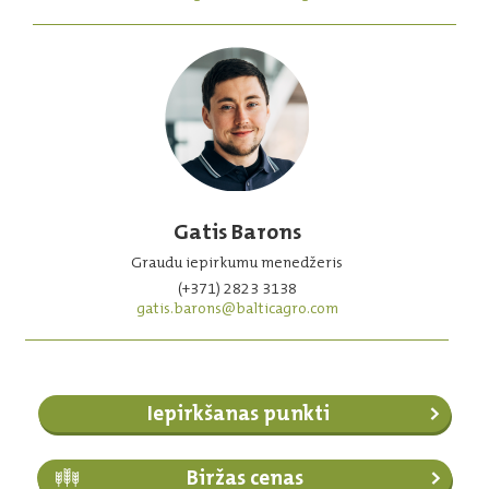
Gatis Barons
Graudu iepirkumu menedžeris
(+371) 2823 3138
gatis.barons@balticagro.com
Iepirkšanas punkti
Biržas cenas