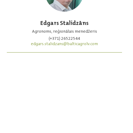
Edgars Stalidzāns
Agronoms, reģionālais menedžeris
(+371) 26522544
edgars.stalidzans@balticagrolv.com