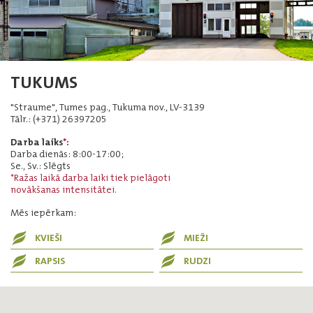
TUKUMS
"Straume", Tumes pag., Tukuma nov., LV-3139
Tālr.: (+371) 26397205
Darba laiks
*
:
Darba dienās: 8:00-17:00;
Se., Sv.: Slēgts
*Ražas laikā darba laiki tiek pielāgoti
novākšanas intensitātei.
Mēs iepērkam:
KVIEŠI
MIEŽI
RAPSIS
RUDZI