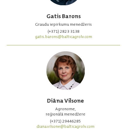
Gatis Barons
Graudu iepirkumu menedžeris
(+371) 2823 3138
gatis.barons@balticagrolv.com
Diāna Vilsone
Agronome,
reģionālā menedžere
(+371) 29446285
diana.vilsone@balticagrolv.com