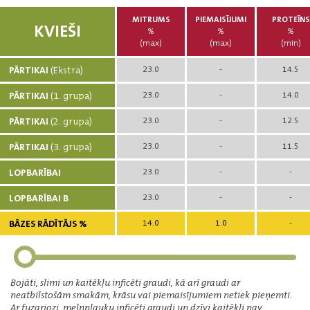
MITRUMS
PIEMAISĪJUMI
PROTEĪNS
KVIEŠI
%
%
%
(max)
(max)
(min)
PĀRTIKAI
(Ekstra)
23.0
-
14.5
PĀRTIKAI
(1. grupa)
23.0
-
14.0
PĀRTIKAI
(2. grupa)
23.0
-
12.5
PĀRTIKAI
(3. grupa)
23.0
-
11.5
LOPBARĪBAI
23.0
-
-
LOPBARĪBAI B
23.0
-
-
BĀZES RĀDĪTĀJS %
14.0
1.0
-
Bojāti, slimi un kaitēkļu inficēti graudi, kā arī graudi ar
neatbilstošām smakām, krāsu vai piemaisījumiem netiek pieņemti.
Ar fuzariozi, melnplauku inficēti graudi un dzīvi kaitēkļi nav