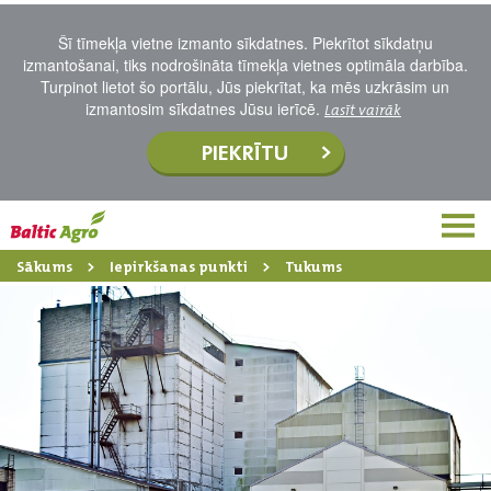
Šī tīmekļa vietne izmanto sīkdatnes. Piekrītot sīkdatņu
izmantošanai, tiks nodrošināta tīmekļa vietnes optimāla darbība.
Turpinot lietot šo portālu, Jūs piekrītat, ka mēs uzkrāsim un
izmantosim sīkdatnes Jūsu ierīcē.
Lasīt vairāk
PIEKRĪTU
Sākums
Iepirkšanas punkti
Tukums