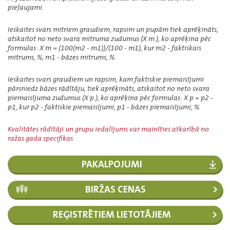
pieļaujami.
Ieskaites svars mitriem graudiem, rapsim un pupām tiek aprēķināts,
atskaitot no neto svara mitruma zudumus (X m.), ko aprēķina pēc
formulas: X m = (100(m2 - m1))/(100 - m1), kur m2 - faktiskais
mitrums, %, m1 - bāzes mitrums, %.
Ieskaites svars graudiem un rapsim, kam faktiskie piemaisījumi
pārsniedz bāzes rādītāju, tiek aprēķināts, atskaitot no neto svara
piemaisījuma zudumus (X p.), ko aprēķina pēc formulas: X p = p2 -
p1, kur p2 - faktiskie piemaisījumi, p1 - bāzes piemaisījumi, %.
Kvalitātes rādītāji un grupu iedalījums var mainīties atkarībā no
ražas gada specifikas.
PAKALPOJUMI
BIRŽAS CENAS
REĢISTRĒTIEM LIETOTĀJIEM