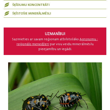
ŠĶĪDUMU KONCENTRĀTI
ŠĶĪSTOŠIE MINERĀLMĒSLI
UZMANĪBU!
Sazinieties ar savam reģionam atbilstošāko
Agronomu -
reģionālo menedžeri
par visu veidu minerālmēslu
pieejamību un iegādi.