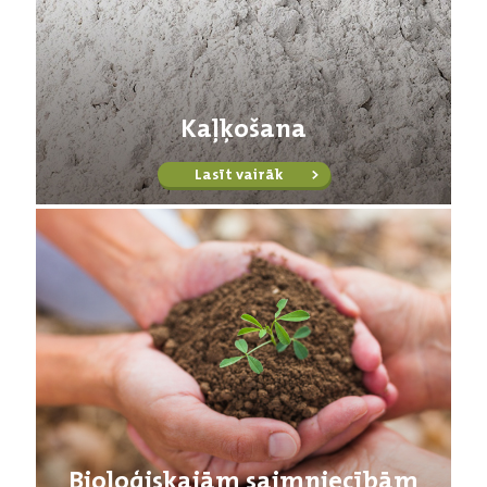
Kaļķošana
Lasīt vairāk
Bioloģiskajām saimniecībām