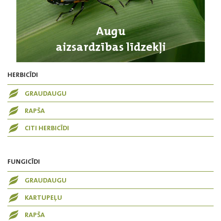
Augu
aizsardzības līdzekļi
HERBICĪDI
GRAUDAUGU
RAPŠA
CITI HERBICĪDI
FUNGICĪDI
GRAUDAUGU
KARTUPEĻU
RAPŠA