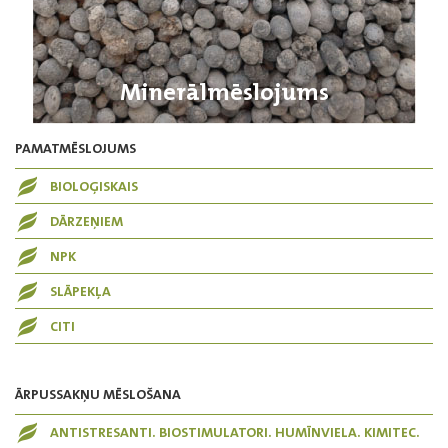
Minerālmēslojums
PAMATMĒSLOJUMS
BIOLOĢISKAIS
DĀRZEŅIEM
NPK
SLĀPEKĻA
CITI
ĀRPUSSAKŅU MĒSLOŠANA
ANTISTRESANTI. BIOSTIMULATORI. HUMĪNVIELA. KIMITEC.