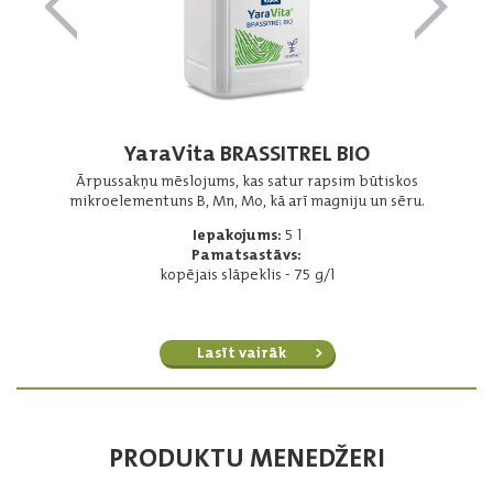
YaraVita BRASSITREL BIO
Ārpussakņu mēslojums, kas satur rapsim būtiskos
mikroelementuns B, Mn, Mo, kā arī magniju un sēru.
Iepakojums:
5 l
Pamatsastāvs:
kopējais slāpeklis - 75 g/l
Lasīt vairāk
PRODUKTU MENEDŽERI