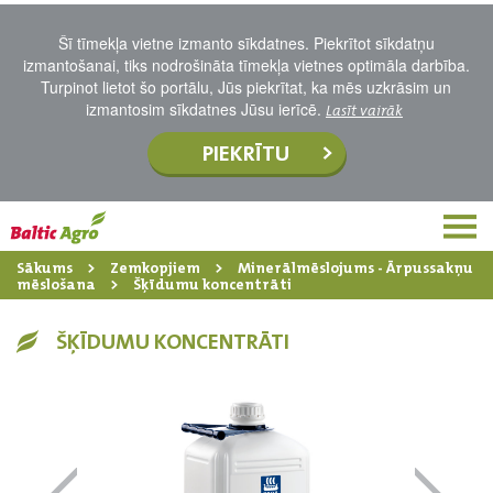
Šī tīmekļa vietne izmanto sīkdatnes. Piekrītot sīkdatņu
izmantošanai, tiks nodrošināta tīmekļa vietnes optimāla darbība.
Turpinot lietot šo portālu, Jūs piekrītat, ka mēs uzkrāsim un
izmantosim sīkdatnes Jūsu ierīcē.
Lasīt vairāk
PIEKRĪTU
Sākums
Zemkopjiem
Minerālmēslojums - Ārpussakņu
mēslošana
Šķīdumu koncentrāti
ŠĶĪDUMU KONCENTRĀTI