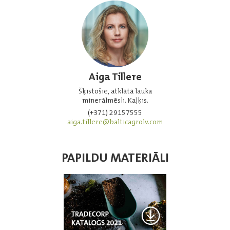
Aiga Tillere
Šķistošie, atklātā lauka
minerālmēsli. Kaļķis.
(+371) 29157555
aiga.tillere@balticagrolv.com
PAPILDU MATERIĀLI