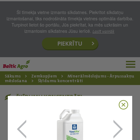
Šī tīmekļa vietne izmanto sīkdatnes. Piekrītot sīkdatņu
izmantošanai, tiks nodrošināta tīmekļa vietnes optimāla darbība.
Turpinot lietot šo portālu, Jūs piekrītat, ka mēs uzkrāsim un
izmantosim sīkdatnes Jūsu ierīcē.
Lasīt vairāk
PIEKRĪTU
Sākums
Zemkopjiem
Minerālmēslojums - Ārpussakņu
mēslošana
Šķīdumu koncentrāti
ŠĶĪDUMU KONCENTRĀTI