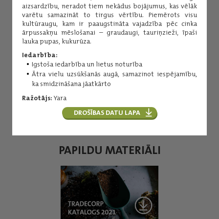
aizsardzību, neradot tiem nekādus bojājumus, kas vēlāk
varētu samazināt to tirgus vērtību. Piemērots visu
kultūraugu, kam ir paaugstināta vajadzība pēc cinka
ārpussakņu mēslošanai – graudaugi, tauriņzieži, īpaši
lauka pupas, kukurūza.
Iedarbība:
Igstoša iedarbība un lietus noturība
Aiga Tillere
Ātra vielu uzsūkšanās augā, samazinot iespējamību,
ka smidzināšana jāatkārto
Šķistošie, atklātā lauka
minerālmēsli. Kaļķis.
Ražotājs:
Yara
(+371) 29157555
DROŠĪBAS DATU LAPA
aiga.tillere@balticagrolv.com
PAPILDU MATERIĀLI