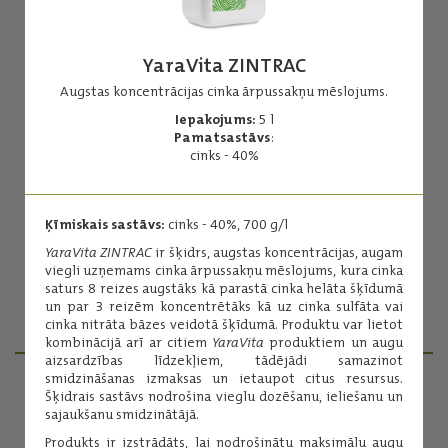
YaraVita ZINTRAC
Augstas koncentrācijas cinka ārpussakņu mēslojums.
Iepakojums:
5 l
YaraVita BRASSITREL BIO
Pamatsastāvs
:
cinks - 40%
Ārpussakņu mēslojums, kas satur rapsim būtiskos
mikroelementuns B, Mn, Mo, kā arī magniju un sēru.
Iepakojums:
5 l
Ķīmiskais sastāvs:
cinks - 40%, 700 g/l
Pamatsastāvs:
kopējais slāpeklis - 75 g/l
YaraVita ZINTRAC
ir šķidrs, augstas koncentrācijas, augam
viegli uzņemams cinka ārpussakņu mēslojums, kura cinka
saturs 8 reizes augstāks kā parastā cinka helāta šķīdumā
un par 3 reizēm koncentrētāks kā uz cinka sulfāta vai
Lasīt vairāk
cinka nitrāta bāzes veidotā šķīdumā. Produktu var lietot
kombinācijā arī ar citiem
YaraVita
produktiem un augu
aizsardzības līdzekļiem, tādējādi samazinot
smidzināšanas izmaksas un ietaupot citus resursus.
Šķidrais sastāvs nodrošina vieglu dozēšanu, ieliešanu un
PRODUKTU MENEDŽERI
sajaukšanu smidzinātājā.
Produkts ir izstrādāts, lai nodrošinātu maksimālu augu