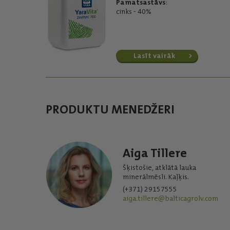
Pamatsastāvs
:
cinks - 40%
Lasīt vairāk
PRODUKTU MENEDŽERI
Aiga Tillere
Šķistošie, atklātā lauka
minerālmēsli. Kaļķis.
(+371) 29157555
aiga.tillere@balticagrolv.com