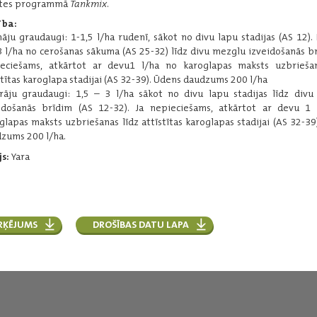
istes programmā
Tankmix
.
ība:
āju graudaugi: 1-1,5 l/ha rudenī, sākot no divu lapu stadijas (AS 12). 
3 l/ha no cerošanas sākuma (AS 25-32) līdz divu mezglu izveidošanās br
YaraVita THIOTRAC
eciešams, atkārtot ar devu1 l/ha no karoglapas maksts uzbriešan
Augstas koncentrācijas ārpussakņu
stītas karoglapa stadijai (AS 32-39). Ūdens daudzums 200 l/ha
mēslojums, kas satur šķīstošu sēru.
rāju graudaugi: 1,5 – 3 l/ha sākot no divu lapu stadijas līdz div
idošanās brīdim (AS 12-32). Ja nepieciešams, atkārtot ar devu 1 
Iepakojums:
10 l
glapas maksts uzbriešanas līdz attīstītas karoglapas stadijai (AS 32-39
Pamatsastāvs
:
sērs - 57%
zums 200 l/ha.
s:
Yara
Lasīt vairāk
RĶĒJUMS
DROŠĪBAS DATU LAPA