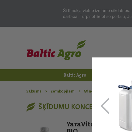
Šī tīmekļa vietne izmanto sīkdatnes. 
darbība. Turpinot lietot šo portālu, 
Baltic Agro
Jaunumi
Zem
Sākums
Zemkopjiem
Minerālmēslojums - Ār
ŠĶĪDUMU KONCENTRĀTI
YaraVita BRASSITRE
BIO