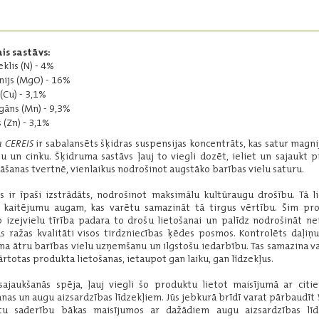
Ārpussakņu mēslojums rapsim ar
būtiskākajiem mikroelementiem.
Iepakojums:
10 l
is sastāvs:
Pamatsastāvs
:
eklis (N) - 4%
mangāns - 4,6%
ijs (MgO) - 16%
slāpeklis - 4,5%
 (Cu) - 3,1%
bors - 3,9%
āns (Mn) - 9,3%
Lasīt vairāk
s (Zn) - 3,1%
a CEREIS
ir sabalansēts šķidras suspensijas koncentrāts, kas satur magnij
 un cinku. Šķidruma sastāvs ļauj to viegli dozēt, ieliet un sajaukt 
āšanas tvertnē, vienlaikus nodrošinot augstāko barības vielu saturu.
YaraVita MANTRAC
PRO
s ir īpaši izstrādāts, nodrošinot maksimālu kultūraugu drošību. Tā l
 kaitējumu augam, kas varētu samazināt tā tirgus vērtību. Šim pr
Augstas koncentrācijas mangāna
o izejvielu tīrība padara to drošu lietošanai un palīdz nodrošināt n
ārpussakņu mēslojums.
s ražas kvalitāti visos tirdzniecības ķēdes posmos. Kontrolēts daļiņ
na ātru barības vielu uzņemšanu un ilgstošu iedarbību. Tas samazina v
Iepakojums:
5 l
ārtotas produkta lietošanas, ietaupot gan laiku, gan līdzekļus.
Pamatsastāvs
:
mangāns - 27,4%
sajaukšanās spēja, ļauj viegli šo produktu lietot maisījumā ar cit
nas un augu aizsardzības līdzekļiem. Jūs jebkurā brīdī varat pārbaudīt
tu saderību bākas maisījumos ar dažādiem augu aizsardzības līd
Lasīt vairāk