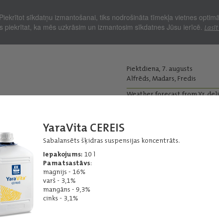
Piekrītot sīkdatņu izmantošanai, tiks nodrošināta tīmekļa vietnes optim
Jūs piekrītat, ka mēs uzkrāsim un izmantosim sīkdatnes Jūsu ierīcē.
Lasīt
Piektdiena, 7. augusts
Alfrēds, Madars, Fredis
Weather forecast from Yr, del
kopjiem
Lopkopjiem
YaraVita CEREIS
Ražas iepirkums
Graudu pirm
Sabalansēts šķidras suspensijas koncentrāts.
pussakņu mēslošana
Šķīdumu koncentrāti
Iepakojums:
10 l
Pamatsastāvs
:
magnijs - 16%
varš - 3,1%
mangāns - 9,3%
cinks - 3,1%
L
YaraVita
BRASSITREL PRO