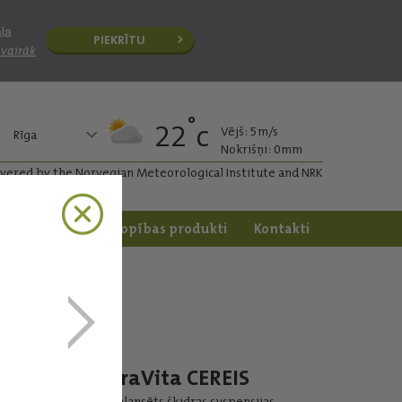
āla
PIEKRĪTU
 vairāk
°
22
c
Vējš: 5m/s
Rīga
Nokrišņi: 0mm
ivered by the Norvegian Meteorological Institute and NRK
apstrāde
Dārzkopības produkti
Kontakti
YaraVita CEREIS
Sabalansēts šķidras suspensijas