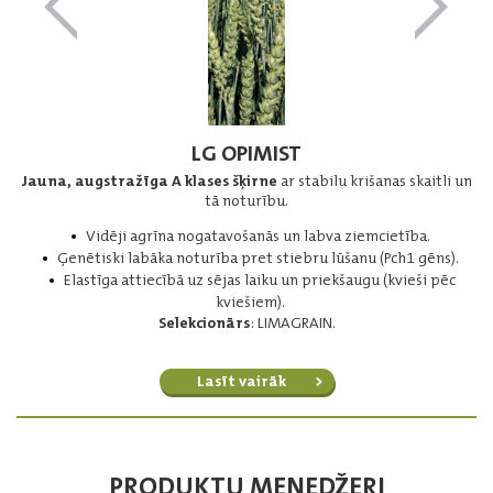
LG OPIMIST
Jauna, augstražīga A klases šķirne
ar stabilu krišanas skaitli un
tā noturību.
Vidēji agrīna nogatavošanās un labva ziemcietība.
Ģenētiski labāka noturība pret stiebru lūšanu (Pch1 gēns).
Elastīga attiecībā uz sējas laiku un priekšaugu (kvieši pēc
kviešiem).
Selekcionārs
: LIMAGRAIN.
Lasīt vairāk
PRODUKTU MENEDŽERI