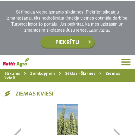
Šī tīmekļa vietne izmanto sīkdatnes. Piekrītot sīkdatņu
izmantošanai, tiks nodrošināta tīmekļa vietnes optimāla darbība.
Turpinot lietot šo portālu, Jūs piekrītat, ka mēs uzkrāsim un
izmantosim sīkdatnes Jūsu ierīcē.
Lasīt vairāk
PIEKRĪTU
Sākums
Zemkopjiem
Sēklas - Šķirnes
Ziemas
kvieši
ZIEMAS KVIEŠI