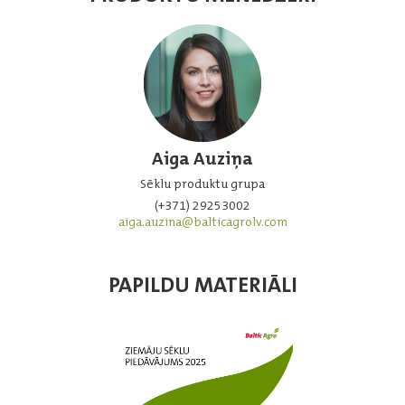
Aiga Auziņa
Sēklu produktu grupa
(+371) 29253002
aiga.auzina@balticagrolv.com
PAPILDU MATERIĀLI