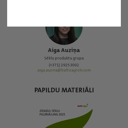
Aiga Auziņa
Sēklu produktu grupa
(+371) 29253002
aiga.auzina@balticagrolv.com
PAPILDU MATERIĀLI