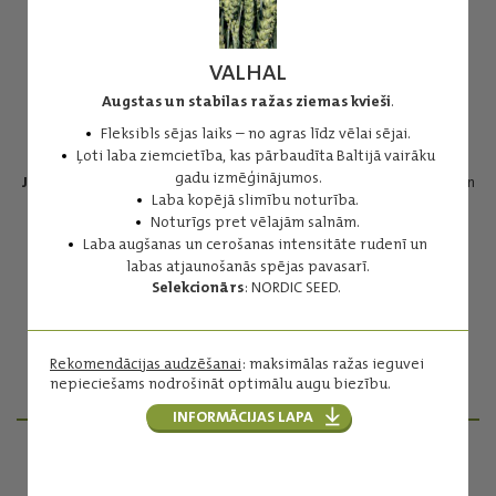
VALHAL
Augstas un stabilas ražas ziemas kvieši
.
Fleksibls sējas laiks – no agras līdz vēlai sējai.
LG OPIMIST
Ļoti laba ziemcietība, kas pārbaudīta Baltijā vairāku
gadu izmēģinājumos.
Jauna, augstražīga A klases šķirne
ar stabilu krišanas skaitli un
Laba kopējā slimību noturība.
tā noturību.
Noturīgs pret vēlajām salnām.
Vidēji agrīna nogatavošanās un labva ziemcietība.
Laba augšanas un cerošanas intensitāte rudenī un
Ģenētiski labāka noturība pret stiebru lūšanu (Pch1 gēns).
labas atjaunošanās spējas pavasarī.
Elastīga attiecībā uz sējas laiku un priekšaugu (kvieši pēc
Selekcionārs
: NORDIC SEED.
kviešiem).
Selekcionārs
: LIMAGRAIN.
Rekomendācijas audzēšanai
: maksimālas ražas ieguvei
nepieciešams nodrošināt optimālu augu biezību.
Lasīt vairāk
INFORMĀCIJAS LAPA
PRODUKTU MENEDŽERI