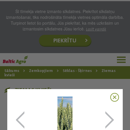
Šī tīmekļa vietne izmanto sīkdatnes. Piekrītot sīkdatņu
izmantošanai, tiks nodrošināta tīmekļa vietnes optimāla darbība.
Turpinot lietot šo portālu, Jūs piekrītat, ka mēs uzkrāsim un
izmantosim sīkdatnes Jūsu ierīcē.
Lasīt vairāk
PIEKRĪTU
Sākums
Zemkopjiem
Sēklas - Šķirnes
Ziemas
kvieši
ZIEMAS KVIEŠI