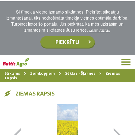
Šī tīmekļa vietne izmanto sīkdatnes. Piekrītot sīkdatņu
izmantošanai, tiks nodrošināta tīmekļa vietnes optimāla darbība.
Turpinot lietot šo portālu, Jūs piekrītat, ka mēs uzkrāsim un
izmantosim sīkdatnes Jūsu ierīcē.
Lasīt vairāk
PIEKRĪTU
Sākums
Zemkopjiem
Sēklas - Šķirnes
Ziemas
rapsis
ZIEMAS RAPSIS