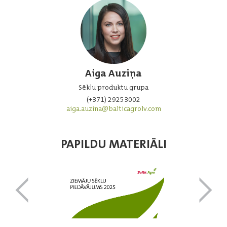
Aiga Auziņa
Sēklu produktu grupa
(+371) 29253002
aiga.auzina@balticagrolv.com
PAPILDU MATERIĀLI