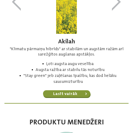
Akilah
"Klimatu pārmaiņu hibrīds" ar stabilām un augstām ražām arī
sarežģītos augšanas apstākļos.
Ļoti augsta augu veselība
Augsta ražība ar stabilu tās noturību
"Stay green" jeb zaļēšanas īpašību, kas dod lielāku
sausumizturību
Lasīt vairāk
PRODUKTU MENEDŽERI