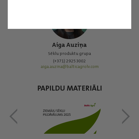
Aiga Auziņa
Sēklu produktu grupa
(+371) 29253002
aiga.auzina@balticagrolv.com
PAPILDU MATERIĀLI