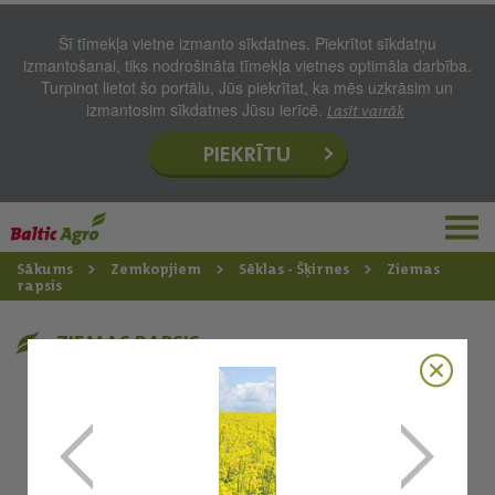
Šī tīmekļa vietne izmanto sīkdatnes. Piekrītot sīkdatņu
izmantošanai, tiks nodrošināta tīmekļa vietnes optimāla darbība.
Turpinot lietot šo portālu, Jūs piekrītat, ka mēs uzkrāsim un
izmantosim sīkdatnes Jūsu ierīcē.
Lasīt vairāk
PIEKRĪTU
Sākums
Zemkopjiem
Sēklas - Šķirnes
Ziemas
rapsis
ZIEMAS RAPSIS