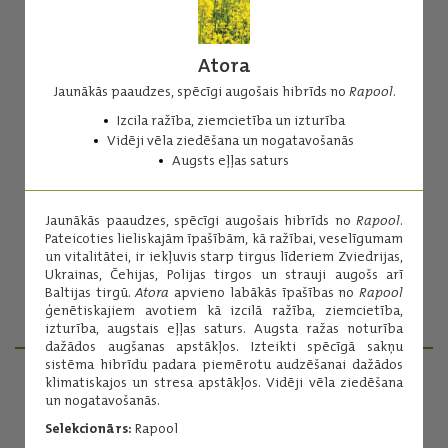
Atora
Jaunākās paaudzes, spēcīgi augošais hibrīds no
Rapool
.
Izcila ražība, ziemcietība un izturība
Akilah
Vidēji vēla ziedēšana un nogatavošanās
Augsts eļļas saturs
"Klimatu pārmaiņu hibrīds" ar stabilām un augstām ražām arī
sarežģītos augšanas apstākļos.
Ļoti augsta augu veselība
Jaunākās paaudzes, spēcīgi augošais hibrīds no
Rapool
.
Augsta ražība ar stabilu tās noturību
Pateicoties lieliskajām īpašībām, kā ražībai, veselīgumam
"Stay green" jeb zaļēšanas īpašību, kas dod lielāku
un vitalitātei, ir iekļuvis starp tirgus līderiem Zviedrijas,
Ukrainas, Čehijas, Polijas tirgos un strauji augošs arī
sausumizturību
Baltijas tirgū.
Atora
apvieno labākās īpašības no
Rapool
ģenētiskajiem avotiem kā izcilā ražība, ziemcietība,
Lasīt vairāk
izturība, augstais eļļas saturs. Augsta ražas noturība
dažādos augšanas apstākļos. Izteikti spēcīgā sakņu
sistēma hibrīdu padara piemērotu audzēšanai dažādos
klimatiskajos un stresa apstākļos. Vidēji vēla ziedēšana
un nogatavošanās.
PRODUKTU MENEDŽERI
Selekcionārs:
Rapool