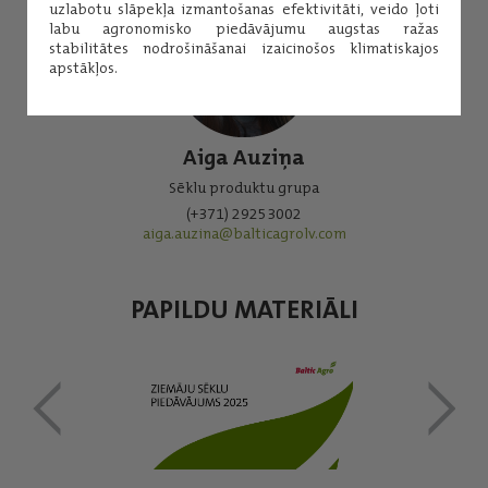
uzlabotu slāpekļa izmantošanas efektivitāti, veido ļoti
labu agronomisko piedāvājumu augstas ražas
stabilitātes nodrošināšanai izaicinošos klimatiskajos
apstākļos.
Aiga Auziņa
Sēklu produktu grupa
(+371) 29253002
aiga.auzina@balticagrolv.com
PAPILDU MATERIĀLI