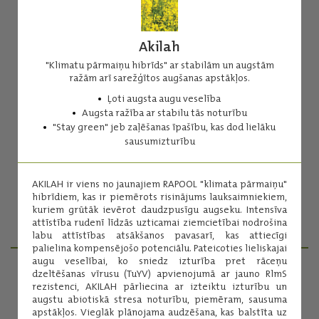
Akilah
"Klimatu pārmaiņu hibrīds" ar stabilām un augstām
ražām arī sarežģītos augšanas apstākļos.
Akilah
Ļoti augsta augu veselība
Augsta ražība ar stabilu tās noturību
"Klimatu pārmaiņu hibrīds" ar stabilām un augstām ražām arī
"Stay green" jeb zaļēšanas īpašību, kas dod lielāku
sarežģītos augšanas apstākļos.
sausumizturību
Ļoti augsta augu veselība
Augsta ražība ar stabilu tās noturību
"Stay green" jeb zaļēšanas īpašību, kas dod lielāku
AKILAH ir viens no jaunajiem RAPOOL "klimata pārmaiņu"
sausumizturību
hibrīdiem, kas ir piemērots risinājums lauksaimniekiem,
kuriem grūtāk ievērot daudzpusīgu augseku. Intensīva
attīstība rudenī līdzās uzticamai ziemcietībai nodrošina
Lasīt vairāk
labu attīstības atsākšanos pavasarī, kas attiecīgi
palielina kompensējošo potenciālu. Pateicoties lieliskajai
augu veselībai, ko sniedz izturība pret rāceņu
dzeltēšanas vīrusu (TuYV) apvienojumā ar jauno RlmS
rezistenci, AKILAH pārliecina ar izteiktu izturību un
PRODUKTU MENEDŽERI
augstu abiotiskā stresa noturību, piemēram, sausuma
apstākļos. Vieglāk plānojama audzēšana, kas balstīta uz