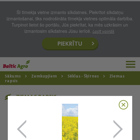
Šī tīmekļa vietne izmanto sīkdatnes. Piekrītot sīkdatņu
izmantošanai, tiks nodrošināta tīmekļa vietnes optimāla darbība.
Turpinot lietot šo portālu, Jūs piekrītat, ka mēs uzkrāsim un
izmantosim sīkdatnes Jūsu ierīcē.
Lasīt vairāk
PIEKRĪTU
Sākums
Zemkopjiem
Sēklas - Šķirnes
Ziemas
rapsis
ZIEMAS RAPSIS