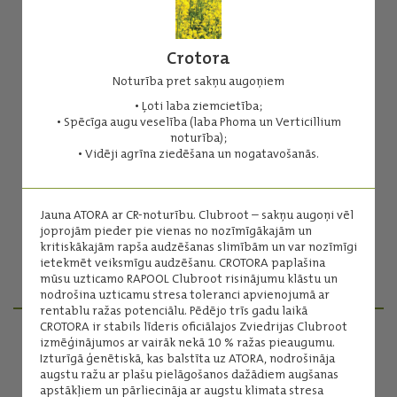
Crotora
Noturība pret sakņu augoņiem
• Ļoti laba ziemcietība;
Akilah
• Spēcīga augu veselība (laba Phoma un Verticillium
noturība);
"Klimatu pārmaiņu hibrīds" ar stabilām un augstām ražām arī
• Vidēji agrīna ziedēšana un nogatavošanās.
sarežģītos augšanas apstākļos.
Ļoti augsta augu veselība
Augsta ražība ar stabilu tās noturību
Jauna ATORA ar CR-noturību. Clubroot – sakņu augoņi vēl
"Stay green" jeb zaļēšanas īpašību, kas dod lielāku
joprojām pieder pie vienas no nozīmīgākajām un
sausumizturību
kritiskākajām rapša audzēšanas slimībām un var nozīmīgi
ietekmēt veiksmīgu audzēšanu. CROTORA paplašina
mūsu uzticamo RAPOOL Clubroot risinājumu klāstu un
Lasīt vairāk
nodrošina uzticamu stresa toleranci apvienojumā ar
rentablu ražas potenciālu. Pēdējo trīs gadu laikā
CROTORA ir stabils līderis oficiālajos Zviedrijas Clubroot
izmēģinājumos ar vairāk nekā 10 % ražas pieaugumu.
Izturīgā ģenētiskā, kas balstīta uz ATORA, nodrošināja
PRODUKTU MENEDŽERI
augstu ražu ar plašu pielāgošanos dažādiem augšanas
apstākļiem un pārliecināja ar augstu klimata stresa