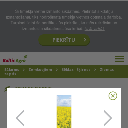
Šī tīmekļa vietne izmanto sīkdatnes. Piekrītot sīkdatņu
izmantošanai, tiks nodrošināta tīmekļa vietnes optimāla darbība.
Turpinot lietot šo portālu, Jūs piekrītat, ka mēs uzkrāsim un
izmantosim sīkdatnes Jūsu ierīcē.
Lasīt vairāk
PIEKRĪTU
Sākums
Zemkopjiem
Sēklas - Šķirnes
Ziemas
rapsis
ZIEMAS RAPSIS