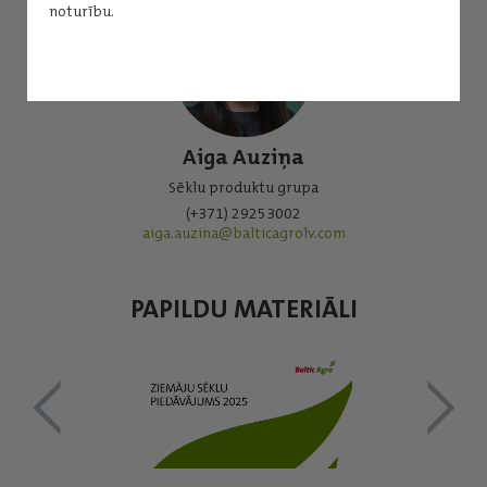
noturību.
Aiga Auziņa
Sēklu produktu grupa
(+371) 29253002
aiga.auzina@balticagrolv.com
PAPILDU MATERIĀLI