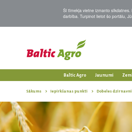
Šī tīmekļa vietne izmanto sīkdatnes. 
darbība. Turpinot lietot šo portālu, 
Baltic Agro
Jaunumi
Zem
Sākums
Iepirkšanas punkti
Dobeles dzirnavni