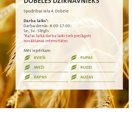
DOBELES DZIRNAVNIEKS
Spodrības iela 4, Dobele
Darba laiks
*
:
Darba dienās: 8:00-17:00;
Se., Sv.: Slēgts
*Ražas laikā darba laiki tiek pielāgoti
novākšanas intensitātei.
Mēs iepērkam:
KVIEŠI
PUPAS
MIEŽI
RUDZI
RAPSIS
AUZAS