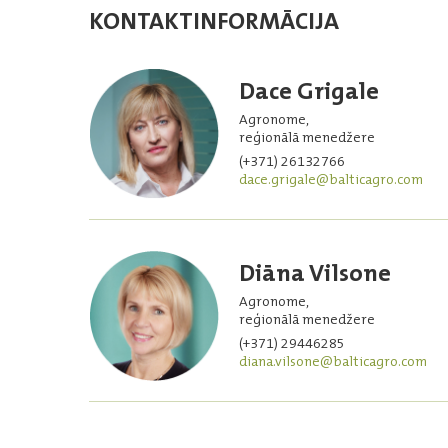
KONTAKTINFORMĀCIJA
Dace Grigale
Agronome,
reģionālā menedžere
(+371) 26132766
dace.grigale@balticagro.com
Diāna Vilsone
Agronome,
reģionālā menedžere
(+371) 29446285
diana.vilsone@balticagro.com