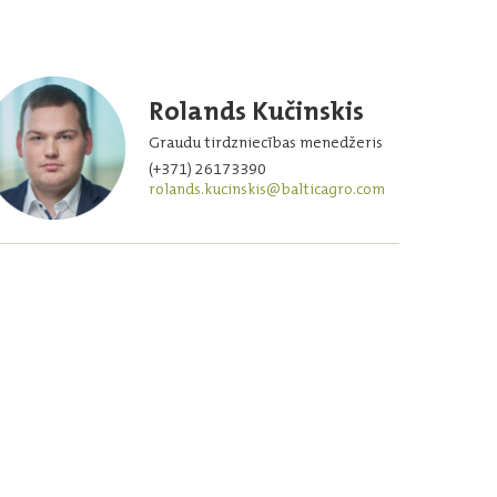
Rolands Kučinskis
Graudu tirdzniecības menedžeris
(+371) 26173390
rolands.kucinskis@balticagro.com