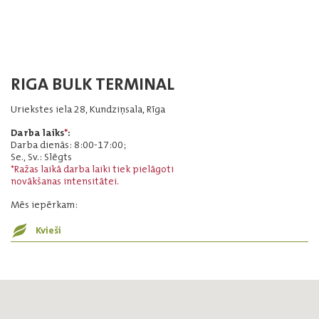
RIGA BULK TERMINAL
Uriekstes iela 28, Kundziņsala, Rīga
Darba laiks
*
:
Darba dienās: 8:00-17:00;
Se., Sv.: Slēgts
*Ražas laikā darba laiki tiek pielāgoti
novākšanas intensitātei.
Mēs iepērkam:
Kvieši