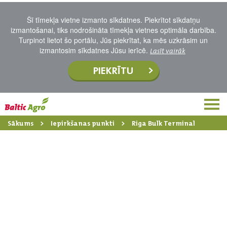
Šī tīmekļa vietne izmanto sīkdatnes. Piekrītot sīkdatņu
izmantošanai, tiks nodrošināta tīmekļa vietnes optimāla darbība.
Turpinot lietot šo portālu, Jūs piekrītat, ka mēs uzkrāsim un
izmantosim sīkdatnes Jūsu ierīcē.
Lasīt vairāk
PIEKRĪTU
Sākums
Iepirkšanas punkti
Riga Bulk Terminal