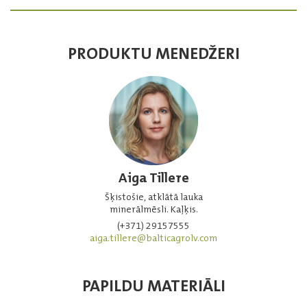
PRODUKTU MENEDŽERI
Aiga Tillere
Šķistošie, atklātā lauka
minerālmēsli. Kaļķis.
(+371) 29157555
aiga.tillere@balticagrolv.com
PAPILDU MATERIĀLI