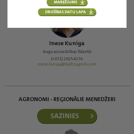
MARĶĒJUMS
DROŠĪBAS DATU LAPA
Inese Kuniga
Augu aizsardzības līdzekļi
(+371) 29254276
inese.kuniga@balticagrolv.com
AGRONOMI - REĢIONĀLIE MENEDŽERI
SAZINIES