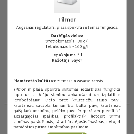
Tilmor
Augšanas regulators, plaša spektra sistēmas fungicīds.
Darbīgās vielas:
Amistar 250 SC
protiokonazols - 80 g/l
tebukonazols - 160 g/l
Plaša spektra sistēmas iedarbības fungicīds.
Iepakojums:
5 l
Darbīgās vielas:
Ražotājs:
Bayer
azoksistrobīns - 250 g/l
Iepakojums:
5 l
Ražotājs:
Syngenta
Piemērotās kultūras:
ziemas un vasaras rapsis.
Tilmor
ir plaša spektra sistēmas iedarbības fungicīds
Lasīt vairāk
lapu un stublāju slimību apkarošanai un izplatības
ierobežošanai. Lieto pret krustziežu sauso puvi,
krustziežu sausplankumainību, balto puvi, krustziežu
gaišplankumainību, pelēko puvi. Preparātam piemīt kā
aizsargājošas īpašības, profilaktiski lietojot pirms
PRODUKTU MENEDŽERI
slimības parādīšanās, tā arī ārstējošās īpašības, lietojot
parādoties pirmajām slimības pazīmēm.