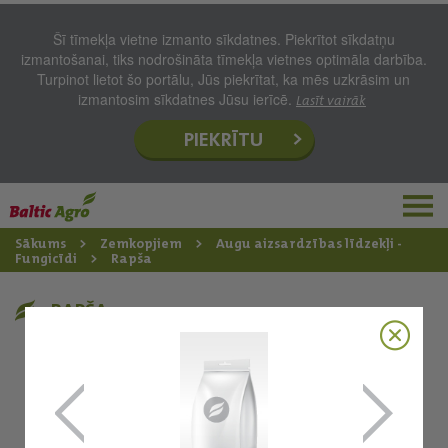
Šī tīmekļa vietne izmanto sīkdatnes. Piekrītot sīkdatņu
izmantošanai, tiks nodrošināta tīmekļa vietnes optimāla darbība.
Turpinot lietot šo portālu, Jūs piekrītat, ka mēs uzkrāsim un
izmantosim sīkdatnes Jūsu ierīcē.
Lasīt vairāk
PIEKRĪTU
Sākums
Zemkopjiem
Augu aizsardzības līdzekļi -
Fungicīdi
Rapša
RAPŠA