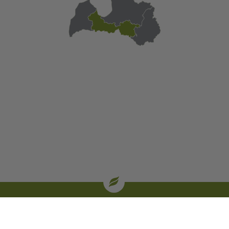
| oglekļa sertifikāti