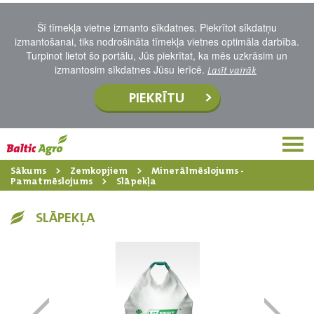
Šī tīmekļa vietne izmanto sīkdatnes. Piekrītot sīkdatņu
izmantošanai, tiks nodrošināta tīmekļa vietnes optimāla darbība.
Turpinot lietot šo portālu, Jūs piekrītat, ka mēs uzkrāsim un
izmantosim sīkdatnes Jūsu ierīcē.
Lasīt vairāk
PIEKRĪTU
Sākums
Zemkopjiem
Minerālmēslojums -
Pamatmēslojums
Slāpekļa
SLĀPEKĻA