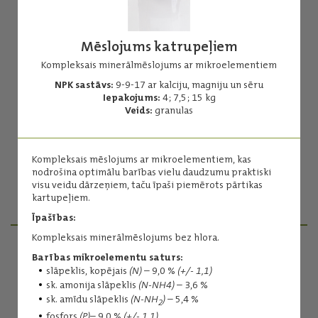
Mēslojums katrupeļiem
Kompleksais minerālmēslojums ar mikroelementiem
NPK sastāvs:
9-9-17 ar kalciju, magniju un sēru
Mēslojums gurķiem
Iepakojums:
4; 7,5; 15 kg
Veids:
granulas
Augstākās kvalitātes kompleksais minerālmēslojums bez hlora
NPK:
12-11-18
Iepakojums:
1 kg
Kompleksais mēslojums ar mikroelementiem, kas
Veids:
granulas
nodrošina optimālu barības vielu daudzumu praktiski
visu veidu dārzeņiem, taču īpaši piemērots pārtikas
kartupeļiem.
Lasīt vairāk
Īpašības:
Kompleksais minerālmēslojums bez hlora.
Barības mikroelementu saturs:
PRODUKTU MENEDŽERI
slāpeklis, kopējais
(N)
– 9,0 %
(+/- 1,1)
sk. amonija slāpeklis
(N-NH4)
– 3,6 %
sk. amīdu slāpeklis
(N-NH
)
– 5,4 %
2
fosfors
(P)
– 9,0 %
(+/- 1,1)