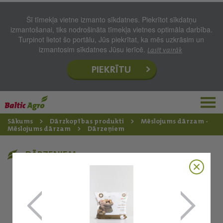
Šī tīmekļa vietne izmanto sīkdatnes. Piekrītot sīkdatņu
izmantošanai, tiks nodrošināta tīmekļa vietnes optimāla darbība.
Turpinot lietot šo portālu, Jūs piekrītat, ka mēs uzkrāsim un
izmantosim sīkdatnes Jūsu ierīcē.
Lasīt vairāk
PIEKRĪTU
Sākums
Dārzkopības produkti
Mēslojums dārzam -
Mēslojums dārzam
Dārzeņiem
DĀRZEŅIEM