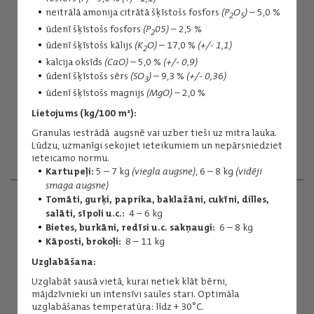
neitrālā amonija citrātā šķīstošs fosfors
(P
O
)
– 5,0 %
2
5
ūdenī šķīstošs fosfors
(P
05)
– 2,5 %
2
ūdenī šķīstošs kālijs
(K
O)
– 17,0 %
(+/- 1,1)
2
kalcija oksīds
(CaO)
– 5,0 %
(+/- 0,9)
ūdenī šķīstošs sērs
(SO
)
– 9,3 %
(+/- 0,36)
Sintija Liepa
3
ūdenī šķīstošs magnijs
(MgO)
– 2,0 %
Dārzkopības produkti
Lietojums (kg/100 m²):
(+371) 29239357
sintija.liepa@balticagrolv.com
Granulas iestrādā augsnē vai uzber tieši uz mitra lauka.
Lūdzu, uzmanīgi sekojiet ieteikumiem un nepārsniedziet
ieteicamo normu.
Kartupeļi:
5 – 7 kg
(viegla augsne)
, 6 – 8 kg
(vidēji
smaga augsne)
Tomāti, gurķi, paprika, baklažāni, cukīni, dilles,
VEIKALI "VISS LAUKSAIMNIEKIEM"
salāti, sīpoli u.c.:
4 – 6 kg
Bietes, burkāni, redīsi u.c. sakņaugi:
6 – 8 kg
Kāposti, brokoļi:
8 – 11 kg
SAZINIES
Uzglabāšana:
Uzglabāt sausā vietā, kurai netiek klāt bērni,
mājdzīvnieki un intensīvi saules stari. Optimāla
uzglabāšanas temperatūra: līdz + 30°C.