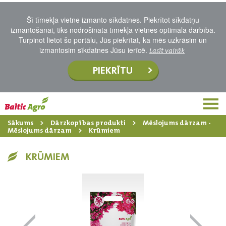
Šī tīmekļa vietne izmanto sīkdatnes. Piekrītot sīkdatņu
izmantošanai, tiks nodrošināta tīmekļa vietnes optimāla darbība.
Turpinot lietot šo portālu, Jūs piekrītat, ka mēs uzkrāsim un
izmantosim sīkdatnes Jūsu ierīcē.
Lasīt vairāk
PIEKRĪTU
Sākums
Dārzkopības produkti
Mēslojums dārzam -
Mēslojums dārzam
Krūmiem
KRŪMIEM