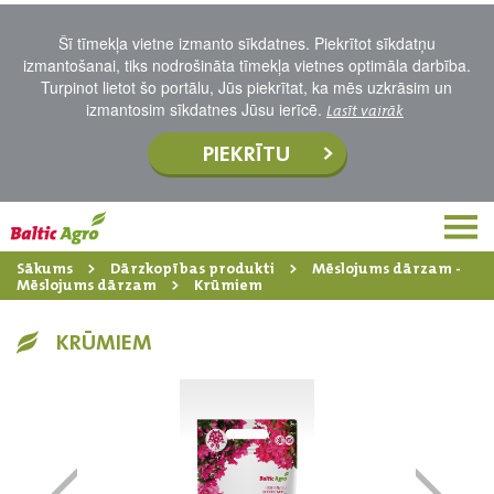
Šī tīmekļa vietne izmanto sīkdatnes. Piekrītot sīkdatņu
izmantošanai, tiks nodrošināta tīmekļa vietnes optimāla darbība.
Turpinot lietot šo portālu, Jūs piekrītat, ka mēs uzkrāsim un
izmantosim sīkdatnes Jūsu ierīcē.
Lasīt vairāk
PIEKRĪTU
Sākums
Dārzkopības produkti
Mēslojums dārzam -
Mēslojums dārzam
Krūmiem
KRŪMIEM