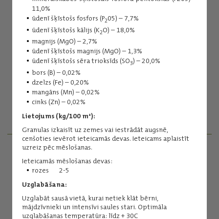
11,0%
ūdenī šķīstošs fosfors (P
05) – 7,7%
2
ūdenī šķīstošs kālijs (K
O) – 18,0%
2
magnijs (MgO) – 2,7%
ūdenī šķīstošs magnijs (MgO) – 1,3%
ūdenī šķīstošs sēra trioksīds (SO
) – 20,0%
Sintija Liepa
3
bors (B) – 0,02%
Dārzkopības produkti
dzelzs (Fe) – 0,20%
(+371) 29239357
mangāns (Mn) – 0,02%
sintija.liepa@balticagrolv.com
cinks (Zn) – 0,02%
Lietojums (kg/100 m²):
Granulas izkaisīt uz zemes vai iestrādāt augsnē,
cenšoties ievērot ieteicamās devas. Ieteicams aplaistīt
uzreiz pēc mēslošanas.
VEIKALI "VISS LAUKSAIMNIEKIEM"
Ieteicamās mēslošanas devas:
rozes 2-5
SAZINIES
Uzglabāšana:
Uzglabāt sausā vietā, kurai netiek klāt bērni,
mājdzīvnieki un intensīvi saules stari. Optimāla
uzglabāšanas temperatūra: līdz + 30C