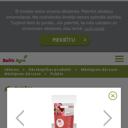
Šī tīmekļa vietne izmanto sīkdatnes. Piekrītot sīkdatņu
izmantošanai, tiks nodrošināta tīmekļa vietnes optimāla darbība.
Turpinot lietot šo portālu, Jūs piekrītat, ka mēs uzkrāsim un
izmantosim sīkdatnes Jūsu ierīcē.
Lasīt vairāk
PIEKRĪTU
Sākums
Dārzkopības produkti
Mēslojums dārzam -
Mēslojums dārzam
Puķēm
PUĶĒM