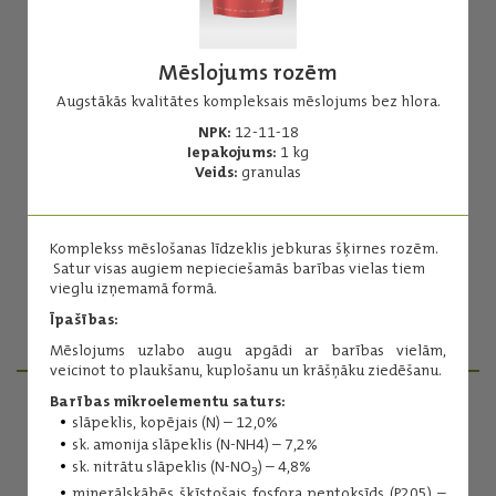
Mēslojums rozēm
Augstākās kvalitātes kompleksais mēslojums bez hlora.
NPK:
12-11-18
Mēslojums rozēm
Iepakojums:
1 kg
Veids:
granulas
Kompleksais mēslošanas līdzeklis ar mikroelementiem.
NPK:
5,5-5,5-5,5
Iepakojums:
1 l
Komplekss mēslošanas līdzeklis jebkuras šķirnes rozēm.
Veids:
šķidrums
Satur visas augiem nepieciešamās barības vielas tiem
Koncentrācijas pakāpe:
1 l → 250 l
vieglu izņemamā formā.
Īpašības:
Lasīt vairāk
Mēslojums uzlabo augu apgādi ar barības vielām,
veicinot to plaukšanu, kuplošanu un krāšņāku ziedēšanu.
Barības mikroelementu saturs:
slāpeklis, kopējais (N) – 12,0%
PRODUKTU MENEDŽERI
sk. amonija slāpeklis (N-NH4) – 7,2%
sk. nitrātu slāpeklis (N-NO
) – 4,8%
3
minerālskābēs šķīstošais fosfora pentoksīds (P205) –