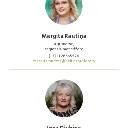
Margita Rautiņa
Agronome,
reģionālā menedžere
(+371) 26665576
margita.rautina@balticagrolv.com
Inga Djubina