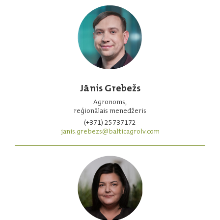
Jānis Grebežs
Agronoms,
reģionālais menedžeris
(+371) 25737172
janis.grebezs@balticagrolv.com