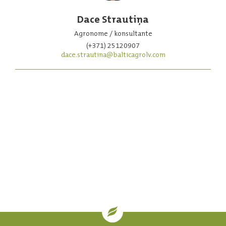
Dace Strautiņa
Agronome / konsultante
(+371) 25120907
dace.strautina@balticagrolv.com