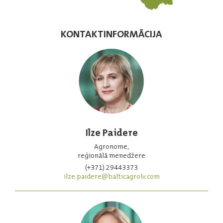
KONTAKTINFORMĀCIJA
Ilze Paidere
Agronome,
reģionālā menedžere
(+371) 29443373
ilze.paidere@balticagrolv.com