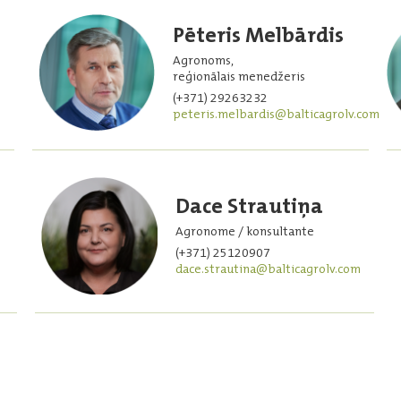
Pēteris Melbārdis
Agronoms,
reģionālais menedžeris
(+371) 29263232
peteris.melbardis@balticagrolv.com
Dace Strautiņa
Agronome / konsultante
(+371) 25120907
dace.strautina@balticagrolv.com