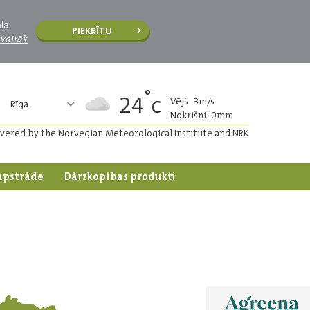
āla
PIEKRĪTU
 vairāk
°
24
c
Vējš: 3m/s
Rīga
Nokrišņi: 0mm
ivered by the Norvegian Meteorological Institute and NRK
apstrāde
Dārzkopības produkti
Kontakti