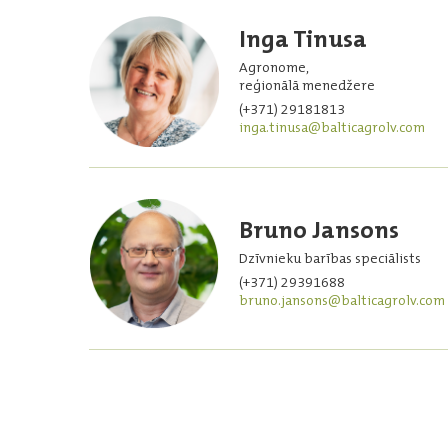
Inga Tinusa
Agronome,
reģionālā menedžere
(+371) 29181813
inga.tinusa@balticagrolv.com
Bruno Jansons
Dzīvnieku barības speciālists
(+371) 29391688
bruno.jansons@balticagrolv.com