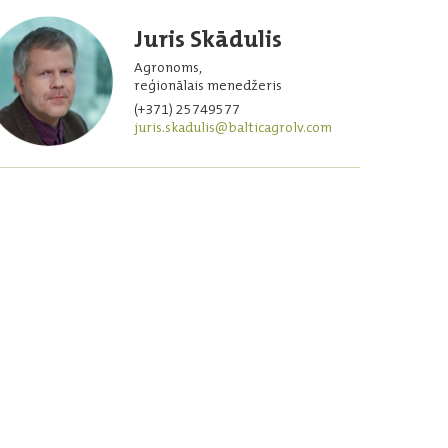
Juris Skādulis
Agronoms,
reģionālais menedžeris
(+371) 25749577
juris.skadulis@balticagrolv.com