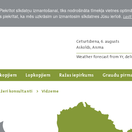
Piekrītot sīkdatņu izmantošanai, tiks nodrošināta tīmekļa vietnes optim
Jūs piekrītat, ka mēs uzkrāsim un izmantosim sīkdatnes Jūsu ierīcē.
Lasīt
Ceturtdiena, 6. augusts
Askolds, Aisma
Weather forecast from Yr, del
kopjiem
Lopkopjiem
Ražas iepirkums
Graudu pirm
žeri konsultanti
Vidzeme