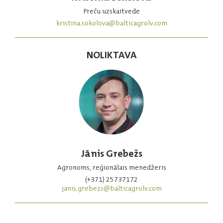
Preču uzskaitvede
kristina.sokolova@balticagrolv.com
NOLIKTAVA
Jānis Grebežs
Agronoms, reģionālais menedžeris
(+371) 25737172
janis.grebezs@balticagrolv.com