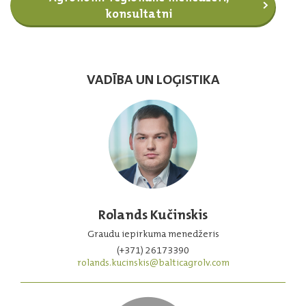
konsultatni
VADĪBA UN LOĢISTIKA
Rolands Kučinskis
Graudu iepirkuma menedžeris
(+371) 26173390
rolands.kucinskis@balticagrolv.com