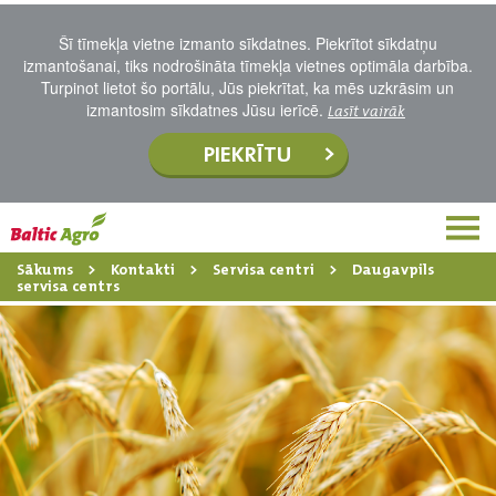
Šī tīmekļa vietne izmanto sīkdatnes. Piekrītot sīkdatņu
izmantošanai, tiks nodrošināta tīmekļa vietnes optimāla darbība.
Turpinot lietot šo portālu, Jūs piekrītat, ka mēs uzkrāsim un
izmantosim sīkdatnes Jūsu ierīcē.
Lasīt vairāk
PIEKRĪTU
Sākums
Kontakti
Servisa centri
Daugavpils
servisa centrs