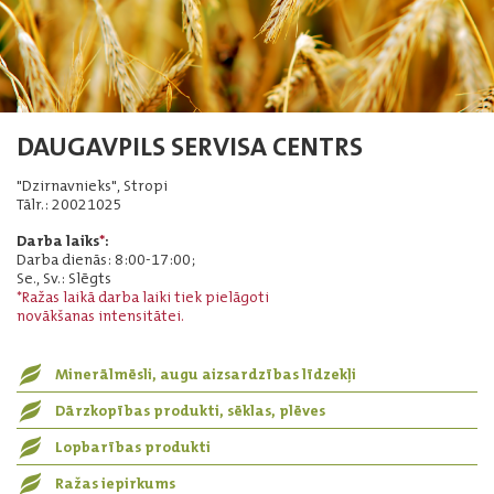
DAUGAVPILS SERVISA CENTRS
"Dzirnavnieks", Stropi
Tālr.: 20021025
Darba laiks
*
:
Darba dienās: 8:00-17:00;
Se., Sv.: Slēgts
*Ražas laikā darba laiki tiek pielāgoti
novākšanas intensitātei.
Minerālmēsli, augu aizsardzības līdzekļi
Dārzkopības produkti, sēklas, plēves
Lopbarības produkti
Ražas iepirkums