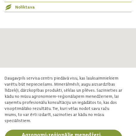
Noliktava
Daugavpils servisa centrs piedāvā visu, kas lauksaimniekiem
varētu būt nepieciešams. Minerālmēsli, augu aizsardzības
līdzekļi, dārzkopības produkti, sēklas un plēves. Sazinieties ar
kādu no mūsu agronomiem-reģionālajiem menedžeriem, lai
saņemtu profesionālu konsultāciju un iegādātos to, kas dos
visoptimālāko rezultātu. Tie, kuri vēlas nodot savu ražu
mums, to var ērti izdarīt, sazinoties ar kādu no mūsu
speciālistiem.
Agronomi-reģionālie menedžeri,