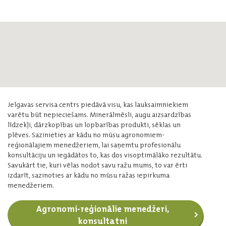
Jelgavas servisa centrs piedāvā visu, kas lauksaimniekiem
varētu būt nepieciešams. Minerālmēsli, augu aizsardzības
līdzekļi, dārzkopības un lopbarības produkti, sēklas un
plēves. Sazinieties ar kādu no mūsu agronomiem-
reģionālajiem menedžeriem, lai saņemtu profesionālu
konsultāciju un iegādātos to, kas dos visoptimālāko rezultātu.
Savukārt tie, kuri vēlas nodot savu ražu mums, to var ērti
izdarīt, sazinoties ar kādu no mūsu ražas iepirkuma
menedžeriem.
Agronomi-reģionālie menedžeri,
konsultatni