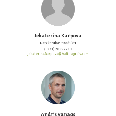
Jekaterina Karpova
Dārzkopības produkti
(+371) 20397713
jekaterina.karpova@balticagrolv.com
Andris Vanags