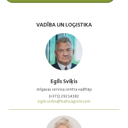
VADĪBA UN LOĢISTIKA
Egils Sviķis
Jelgavas servisa centra vadītājs
(+371) 29214182
egils.svikis@balticagrolv.com