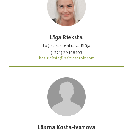
Līga Rieksta
Loģistikas centra vadītāja
(+371) 29408403
liga.rieksta@balticagrolv.com
Lāsma Kosta-Ivanova