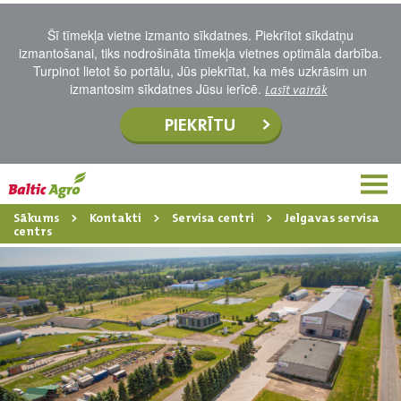
Šī tīmekļa vietne izmanto sīkdatnes. Piekrītot sīkdatņu
izmantošanai, tiks nodrošināta tīmekļa vietnes optimāla darbība.
Turpinot lietot šo portālu, Jūs piekrītat, ka mēs uzkrāsim un
izmantosim sīkdatnes Jūsu ierīcē.
Lasīt vairāk
PIEKRĪTU
Sākums
Kontakti
Servisa centri
Jelgavas servisa
centrs