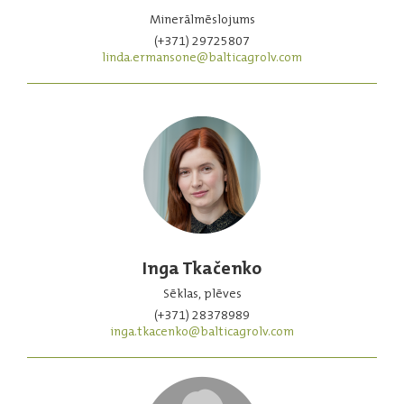
Minerālmēslojums
(+371) 29725807
linda.ermansone@balticagrolv.com
Inga Tkačenko
Sēklas, plēves
(+371) 28378989
inga.tkacenko@balticagrolv.com