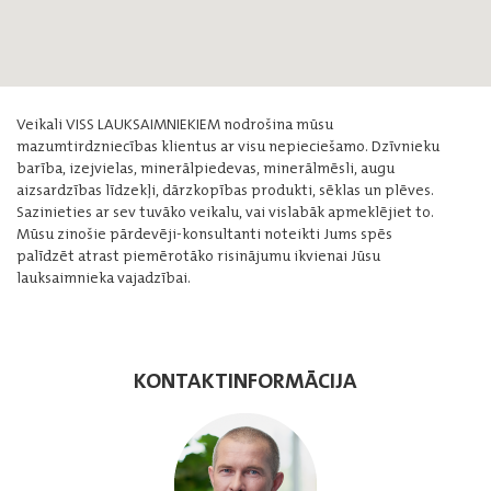
Veikali VISS LAUKSAIMNIEKIEM nodrošina mūsu
mazumtirdzniecības klientus ar visu nepieciešamo. Dzīvnieku
barība, izejvielas, minerālpiedevas, minerālmēsli, augu
aizsardzības līdzekļi, dārzkopības produkti, sēklas un plēves.
Sazinieties ar sev tuvāko veikalu, vai vislabāk apmeklējiet to.
Mūsu zinošie pārdevēji-konsultanti noteikti Jums spēs
palīdzēt atrast piemērotāko risinājumu ikvienai Jūsu
lauksaimnieka vajadzībai.
KONTAKTINFORMĀCIJA