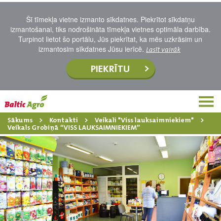
Šī tīmekļa vietne izmanto sīkdatnes. Piekrītot sīkdatņu
izmantošanai, tiks nodrošināta tīmekļa vietnes optimāla darbība.
Turpinot lietot šo portālu, Jūs piekrītat, ka mēs uzkrāsim un
izmantosim sīkdatnes Jūsu ierīcē.
Lasīt vairāk
PIEKRĪTU
Sākums
Kontakti
Veikali "Viss lauksaimniekiem"
Veikals Grobiņā “VISS LAUKSAIMNIEKIEM”