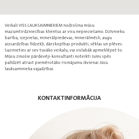
Veikali VISS LAUKSAIMNIEKIEM nodrošina mūsu
mazumtirdzniecības klientus ar visu nepieciešamo. Dzīvnieku
barība, izejvielas, minerālpiedevas, minerālmēsli, augu
aizsardzības līdzekļi, dārzkopības produkti, sēklas un plēves.
Sazinieties ar sev tuvāko veikalu, vai vislabāk apmeklējiet to.
Mūsu zinošie pārdevēji-konsultanti noteikti Jums spēs
palīdzēt atrast piemērotāko risinājumu ikvienai Jūsu
lauksaimnieka vajadzībai.
KONTAKTINFORMĀCIJA