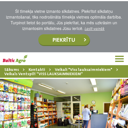
Šī tīmekļa vietne izmanto sīkdatnes. Piekrītot sīkdatņu
izmantošanai, tiks nodrošināta tīmekļa vietnes optimāla darbība.
Turpinot lietot šo portālu, Jūs piekrītat, ka mēs uzkrāsim un
izmantosim sīkdatnes Jūsu ierīcē.
Lasīt vairāk
PIEKRĪTU
Sākums
Kontakti
Veikali "Viss lauksaimniekiem"
Veikals Ventspilī “VISS LAUKSAIMNIEKIEM”