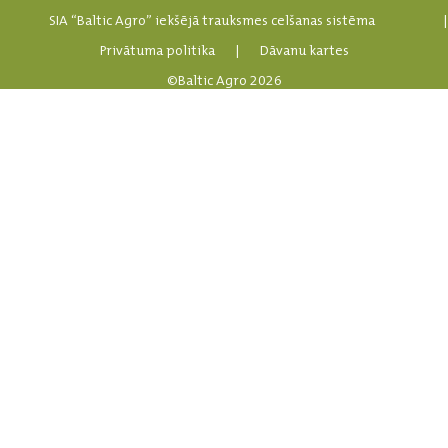
SIA “Baltic Agro” iekšējā trauksmes celšanas sistēma
Privātuma politika
|
Dāvanu kartes
©Baltic Agro 2026