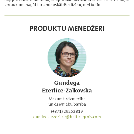
spraukumi bagāti ar aminoskābēm lizīnu, metionīnu.
PRODUKTU MENEDŽERI
Gundega
Ezerlīce-Zalkovska
Mazumtirdzniecība
un dzīvnieku barība
(+371) 29252319
gundega.ezerlice@balticagrolv.com