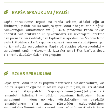
RAPŠA SPRAUKUMI / RAUŠI
Rapša spraukumus iegūst no rapša sēklām, atdalot eļļu ar
šķīdinātāju palīdzību. Kā rauši, tā spraukumi ir bagāti ar bioloģiski
pilnvērtīgām olbaltumvielām (30-45% proteīna) Rapša sēklās
nedrīkst būt erukskābe un glikozinolāti, kas ievērojami ietekmē
gan piena tauku kvalitāti, gan lopbarības apēdamību. Šo nevēlamo
vielu klātbūtne atkarīga gan no rapša šķirnes un ataudzējuma, gan
no izmantotās agrotehnikas. Rapša pārstrādes blakusprodukti –
spraukumi, rauši ir ekonomiski izdevīgs un vērtīgs barības devu
elements daudzām dzīvnieku grupām.
SOJAS SPRAUKUMI
Sojas spraukumi ir sojas pupiņu pārstrādes blakusprodukts, kas
iegūts izspiežot eļļu no mizotām sojas pupiņām, vai arī atdalot
eļļu ar šķīdinātāju palīdzību. Sojas spraukumi (rauši) ļoti plaši tiek
izmantoti ēdināšanā – cūkām, putniem, liellopiem. Sojas
spraukumi ir viens no vispilnvērtīgākajiem un visplašāk
izmantotajiem eļļas augu pārstrādes galaproduktiem.
Kopproteīna līmenis sojas spraukumos svārstās no 41–54% Sojas