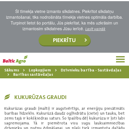
Šī tīmekļa vietne izmanto sīkdatnes. Piekrītot sīkdatņu
izmantošanai, tiks nodrošināta tīmekļa vietnes optimāla darbība.
Turpinot lietot šo portālu, Jūs piekrītat, ka mēs uzkrāsim un
izmantosim sīkdatnes Jūsu ierīcē.
Lasīt vairāk
PIEKRĪTU
Sākums
Lopkopjiem
Dzīvnieku barība - Sastāvdaļas
Barības sastāvdaļas
KUKURŪZAS GRAUDI
Kukurūzas graudi (malti) ir augstvērtīgs, ar enerģiju piesātināts
barības līdzeklis. Kukurūzā daudz ogļhidrātu (ciete) un tauku, bet
zems tajā ir kokšķiedras saturs. Šo īpašību dēļ kukurūza ir ļoti labi
sagremojama. Tā ir piemērota visu sugu lauksaimniecības
dzīvnieku un putnu ēdināšanai, un plaši tiek izmantota dažādu