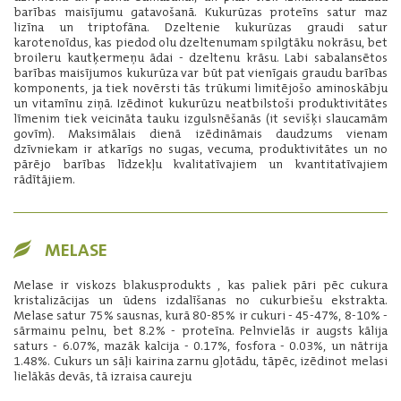
barības maisījumu gatavošanā. Kukurūzas proteīns satur maz
lizīna un triptofāna. Dzeltenie kukurūzas graudi satur
karotenoīdus, kas piedod olu dzeltenumam spilgtāku nokrāsu, bet
broileru kautķermeņu ādai - dzeltenu krāsu. Labi sabalansētos
barības maisījumos kukurūza var būt pat vienīgais graudu barības
komponents, ja tiek novērsti tās trūkumi limitējošo aminoskābju
un vitamīnu ziņā. Izēdinot kukurūzu neatbilstoši produktivitātes
līmenim tiek veicināta tauku izgulsnēšanās (it sevišķi slaucamām
govīm). Maksimālais dienā izēdināmais daudzums vienam
dzīvniekam ir atkarīgs no sugas, vecuma, produktivitātes un no
pārējo barības līdzekļu kvalitatīvajiem un kvantitatīvajiem
rādītājiem.
MELASE
Melase ir viskozs blakusprodukts , kas paliek pāri pēc cukura
kristalizācijas un ūdens izdalīšanas no cukurbiešu ekstrakta.
Melase satur 75% sausnas, kurā 80-85% ir cukuri - 45-47%, 8-10% -
sārmainu pelnu, bet 8.2% - proteīna. Pelnvielās ir augsts kālija
saturs - 6.07%, mazāk kalcija - 0.17%, fosfora - 0.03%, un nātrija
1.48%. Cukurs un sāļi kairina zarnu gļotādu, tāpēc, izēdinot melasi
lielākās devās, tā izraisa caureju