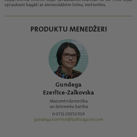
spraukumi bagāti ar aminoskābēm lizīnu, metionīnu.
PRODUKTU MENEDŽERI
Gundega
Ezerlīce-Zalkovska
Mazumtirdzniecība
un dzīvnieku barība
(+371) 29252319
gundega.ezerlice@balticagrolv.com