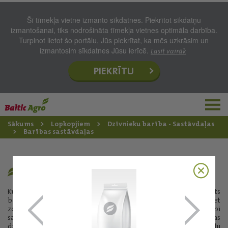
Šī tīmekļa vietne izmanto sīkdatnes. Piekrītot sīkdatņu
izmantošanai, tiks nodrošināta tīmekļa vietnes optimāla darbība.
Turpinot lietot šo portālu, Jūs piekrītat, ka mēs uzkrāsim un
izmantosim sīkdatnes Jūsu ierīcē.
Lasīt vairāk
PIEKRĪTU
Sākums
Lopkopjiem
Dzīvnieku barība - Sastāvdaļas
Barības sastāvdaļas
KUKURŪZAS GRAUDI
Kukurūzas graudi (malti) ir augstvērtīgs, ar enerģiju piesātināts
barības līdzeklis. Kukurūzā daudz ogļhidrātu (ciete) un tauku, bet
zems tajā ir kokšķiedras saturs. Šo īpašību dēļ kukurūza ir ļoti labi
sagremojama. Tā ir piemērota visu sugu lauksaimniecības
dzīvnieku un putnu ēdināšanai, un plaši tiek izmantota dažādu