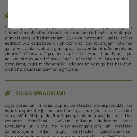
RAPŠA SPRAUKUMI / RAUŠI
Rapša spraukumus iegūst no rapša sēklām, atdalot eļļu ar
šķīdinātāju palīdzību. Kā rauši, tā spraukumi ir bagāti ar bioloģiski
pilnvērtīgām olbaltumvielām (30-45% proteīna) Rapša sēklās
nedrīkst būt erukskābe un glikozinolāti, kas ievērojami ietekmē
gan piena tauku kvalitāti, gan lopbarības apēdamību. Šo nevēlamo
vielu klātbūtne atkarīga gan no rapša šķirnes un ataudzējuma, gan
no izmantotās agrotehnikas. Rapša pārstrādes blakusprodukti –
spraukumi, rauši ir ekonomiski izdevīgs un vērtīgs barības devu
elements daudzām dzīvnieku grupām.
SOJAS SPRAUKUMI
Sojas spraukumi ir sojas pupiņu pārstrādes blakusprodukts, kas
iegūts izspiežot eļļu no mizotām sojas pupiņām, vai arī atdalot
eļļu ar šķīdinātāju palīdzību. Sojas spraukumi (rauši) ļoti plaši tiek
izmantoti ēdināšanā – cūkām, putniem, liellopiem. Sojas
spraukumi ir viens no vispilnvērtīgākajiem un visplašāk
izmantotajiem eļļas augu pārstrādes galaproduktiem.
Kopproteīna līmenis sojas spraukumos svārstās no 41–54% Sojas