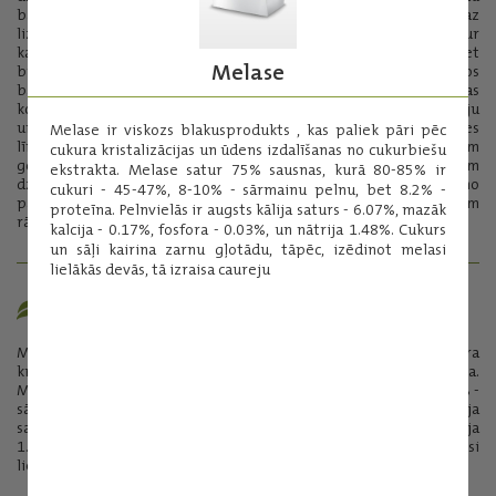
barības maisījumu gatavošanā. Kukurūzas proteīns satur maz
lizīna un triptofāna. Dzeltenie kukurūzas graudi satur
karotenoīdus, kas piedod olu dzeltenumam spilgtāku nokrāsu, bet
Melase
broileru kautķermeņu ādai - dzeltenu krāsu. Labi sabalansētos
barības maisījumos kukurūza var būt pat vienīgais graudu barības
komponents, ja tiek novērsti tās trūkumi limitējošo aminoskābju
un vitamīnu ziņā. Izēdinot kukurūzu neatbilstoši produktivitātes
Melase ir viskozs blakusprodukts , kas paliek pāri pēc
līmenim tiek veicināta tauku izgulsnēšanās (it sevišķi slaucamām
cukura kristalizācijas un ūdens izdalīšanas no cukurbiešu
govīm). Maksimālais dienā izēdināmais daudzums vienam
ekstrakta. Melase satur 75% sausnas, kurā 80-85% ir
dzīvniekam ir atkarīgs no sugas, vecuma, produktivitātes un no
cukuri - 45-47%, 8-10% - sārmainu pelnu, bet 8.2% -
pārējo barības līdzekļu kvalitatīvajiem un kvantitatīvajiem
proteīna. Pelnvielās ir augsts kālija saturs - 6.07%, mazāk
rādītājiem.
kalcija - 0.17%, fosfora - 0.03%, un nātrija 1.48%. Cukurs
un sāļi kairina zarnu gļotādu, tāpēc, izēdinot melasi
lielākās devās, tā izraisa caureju
MELASE
Melase ir viskozs blakusprodukts , kas paliek pāri pēc cukura
kristalizācijas un ūdens izdalīšanas no cukurbiešu ekstrakta.
Melase satur 75% sausnas, kurā 80-85% ir cukuri - 45-47%, 8-10% -
sārmainu pelnu, bet 8.2% - proteīna. Pelnvielās ir augsts kālija
saturs - 6.07%, mazāk kalcija - 0.17%, fosfora - 0.03%, un nātrija
1.48%. Cukurs un sāļi kairina zarnu gļotādu, tāpēc, izēdinot melasi
lielākās devās, tā izraisa caureju