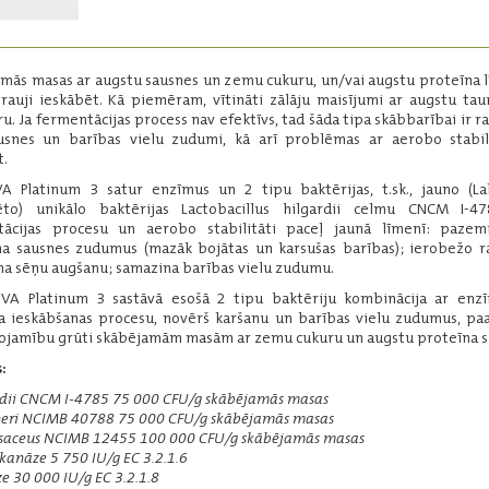
sausnas saturu virs 30 %.
Iepakojums:
200 g
Ražotājs:
Lallemand
mās masas ar augstu sausnes un zemu cukuru, un/vai augstu proteīna l
trauji ieskābēt. Kā piemēram, vītināti zālāju maisījumi ar augstu tau
ru. Ja fermentācijas process nav efektīvs, tad šāda tipa skābbarībai ir ra
ausnes un barības vielu zudumi, kā arī problēmas ar aerobo stabil
t.
Lasīt vairāk
 Platinum 3 satur enzīmus un 2 tipu baktērijas, t.sk., jauno (La
ēto) unikālo baktērijas Lactobacillus hilgardii celmu CNCM I-47
tācijas procesu un aerobo stabilitāti paceļ jaunā līmenī: pazem
a sausnes zudumus (mazāk bojātas un karsušas barības); ierobežo 
a sēņu augšanu; samazina barības vielu zudumu.
A Platinum 3 sastāvā esošā 2 tipu baktēriju kombinācija ar enz
a ieskābšanas procesu, novērš karšanu un barības vielu zudumus, pa
jamību grūti skābējamām masām ar zemu cukuru un augstu proteīna s
Magniva Platinum 2
:
Aerobi nestabilām skābējamām
masām: cukuriem bagātām
ardii CNCM I-4785 75 000 CFU/g skābējamās masas
stiebrzālēm ar sausnas saturu virs
neri NCIMB 40788 75 000 CFU/g skābējamās masas
5
25%, mitriem kukurūzas graudiem
osaceus NCIMB 12455 100 000 CFU/g skābējamās masas
ar mitrumu līdz 30%.
ikanāze 5 750 IU/g EC 3.2.1.6
e 30 000 IU/g EC 3.2.1.8
Iepakojums:
100 g