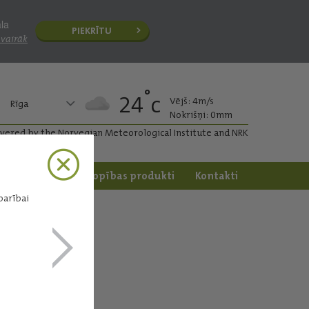
āla
PIEKRĪTU
 vairāk
°
24
c
Vējš: 4m/s
Rīga
Nokrišņi: 0mm
ivered by the Norvegian Meteorological Institute and NRK
apstrāde
Dārzkopības produkti
Kontakti
barībai