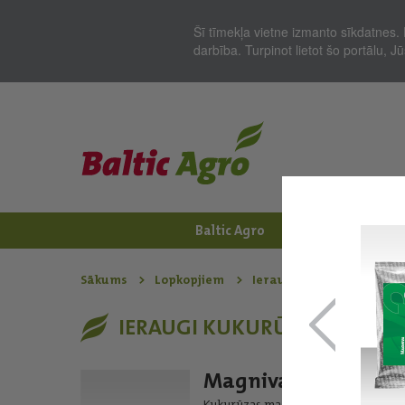
Šī tīmekļa vietne izmanto sīkdatnes. 
darbība. Turpinot lietot šo portālu, 
Baltic Agro
Jaunumi
Zem
Sākums
Lopkopjiem
Ieraugi un konservanti s
IERAUGI KUKURŪZAS SKĀBBA
Magniva Platinum 1
Kukurūzas masas skābēšanai ar