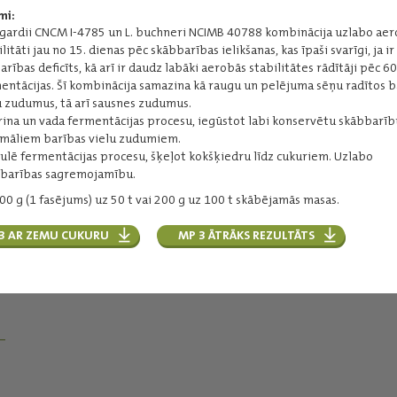
Ražotājs:
Lallemand
mi:
ilgardii CNCM I-4785 un L. buchneri NCIMB 40788 kombinācija uzlabo ae
ilitāti jau no 15. dienas pēc skābbarības ielikšanas, kas īpaši svarīgi, ja ir
Lasīt vairāk
arības deficīts, kā arī ir daudz labāki aerobās stabilitātes rādītāji pēc 6
entācijas. Šī kombinācija samazina kā raugu un pelējuma sēņu radītos b
u zudumus, tā arī sausnes zudumus.
rina un vada fermentācijas procesu, iegūstot labi konservētu skābbarīb
māliem barības vielu zudumiem.
ulē fermentācijas procesu, šķeļot kokšķiedru līdz cukuriem. Uzlabo
barības sagremojamību.
00 g (1 fasējums) uz 50 t vai 200 g uz 100 t skābējamās masas.
s
3 AR ZEMU CUKURU
MP 3 ĀTRĀKS REZULTĀTS