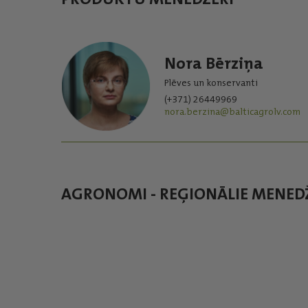
Nora Bērziņa
Plēves un konservanti
(+371) 26449969
nora.berzina@balticagrolv.com
AGRONOMI - REĢIONĀLIE MENED