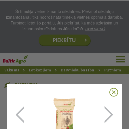
Šī tīmekļa vietne izmanto sīkdatnes. Piekrītot sīkdatņu
izmantošanai, tiks nodrošināta tīmekļa vietnes optimāla darbība.
Turpinot lietot šo portālu, Jūs piekrītat, ka mēs uzkrāsim un
izmantosim sīkdatnes Jūsu ierīcē.
Lasīt vairāk
PIEKRĪTU
Sākums
Lopkopjiem
Dzīvnieku barība
Putniem
PUTNIEM