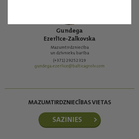
Gundega
Ezerlīce-Zalkovska
Mazumtirdzniecība
un dzīvnieku barība
(+371) 29252319
gundega.ezerlice@balticagrolv.com
MAZUMTIRDZNIECĪBAS VIETAS
SAZINIES