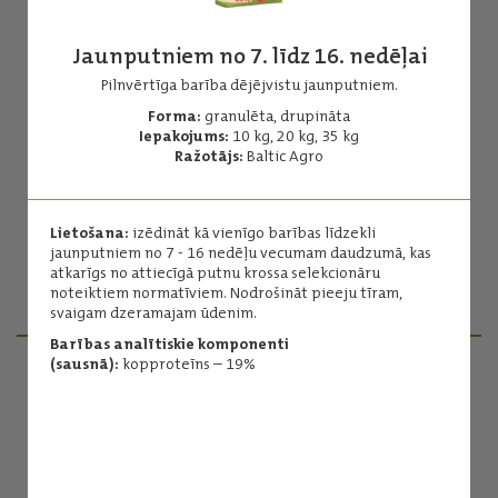
Jaunputniem no 7. līdz 16. nedēļai
Pilnvērtīga barība dējējvistu jaunputniem.
Forma:
granulēta, drupināta
Cāļiem no 0. līdz 7. nedēļai
Iepakojums:
10 kg, 20 kg, 35 kg
Ražotājs:
Baltic Agro
Pilnvērtīga barība dējējvistu cāļiem.
Forma:
granulēta, drupināta
Iepakojums:
10kg, 20 kg, 35 kg
Lietošana:
izēdināt kā vienīgo barības līdzekli
Ražotājs:
Baltic Agro
jaunputniem no 7 - 16 nedēļu vecumam daudzumā, kas
atkarīgs no attiecīgā putnu krossa selekcionāru
noteiktiem normatīviem. Nodrošināt pieeju tīram,
Lasīt vairāk
svaigam dzeramajam ūdenim.
Barības analītiskie komponenti
(sausnā):
kopproteīns – 19%
PRODUKTU MENEDŽERI