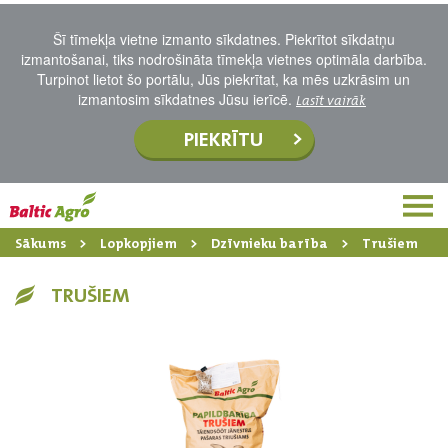
Šī tīmekļa vietne izmanto sīkdatnes. Piekrītot sīkdatņu
izmantošanai, tiks nodrošināta tīmekļa vietnes optimāla darbība.
Turpinot lietot šo portālu, Jūs piekrītat, ka mēs uzkrāsim un
izmantosim sīkdatnes Jūsu ierīcē.
Lasīt vairāk
PIEKRĪTU
Sākums
Lopkopjiem
Dzīvnieku barība
Trušiem
TRUŠIEM