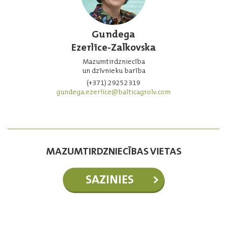
Gundega
Ezerlīce-Zalkovska
Mazumtirdzniecība
un dzīvnieku barība
(+371) 29252319
gundega.ezerlice@balticagrolv.com
MAZUMTIRDZNIECĪBAS VIETAS
SAZINIES