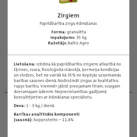
Zirgiem
Papildbarība zirgu ēdināšanai.
Forma:
granulēta
Zirgiem
Iepakojums:
35 kg
Ražotājs:
Baltic Agro
Papildbarība zirgu ēdināšanai.
Forma:
granulēta
Iepakojums:
35 kg
Lietošana:
izēdina kā papildbarību zirgiem atkarībā no
Ražotājs:
Baltic Agro
šķirnes, svara, fizioloģiskā stāvokļa, ķermeņa kondīcijas
un slodzes, bet ne vairāk kā 35% no kopējās uzņemamās
barības sausnes dienā. Nodrošināt zirgus ar kvalitatīvu
Lasīt vairāk
rupjo barību. Vienmēr jābūt pieejamam tīram, svaigam
dzeramajam ūdenim. Nepieciešamības gadījumā
konsultējieties ar ēdināšanas speciālistu.
Deva:
1 - 3 kg / dienā
PRODUKTU MENEDŽERI
Barības analītiskie komponenti
(sausnā):
kopproteīns – 11,4%