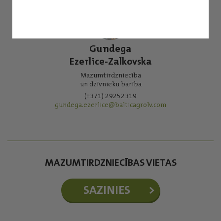
Gundega
Ezerlīce-Zalkovska
Mazumtirdzniecība
un dzīvnieku barība
(+371) 29252319
gundega.ezerlice@balticagrolv.com
MAZUMTIRDZNIECĪBAS VIETAS
SAZINIES