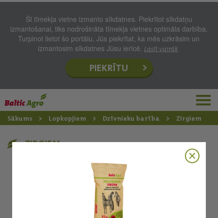
Šī tīmekļa vietne izmanto sīkdatnes. Piekrītot sīkdatņu
izmantošanai, tiks nodrošināta tīmekļa vietnes optimāla darbība.
Turpinot lietot šo portālu, Jūs piekrītat, ka mēs uzkrāsim un
izmantosim sīkdatnes Jūsu ierīcē.
Lasīt vairāk
PIEKRĪTU
Sākums
Lopkopjiem
Dzīvnieku barība
Zirgiem
ZIRGIEM