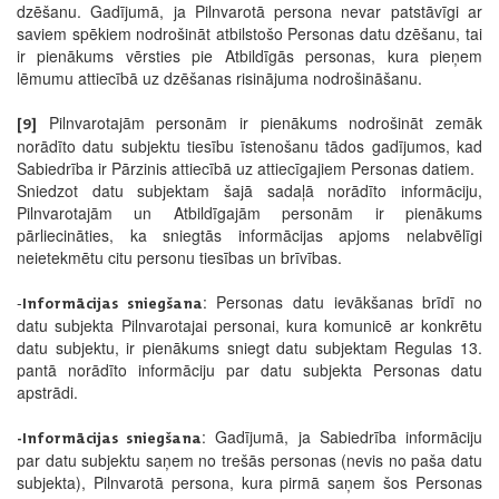
dzēšanu. Gadījumā, ja Pilnvarotā persona nevar patstāvīgi ar
saviem spēkiem nodrošināt atbilstošo Personas datu dzēšanu, tai
ir pienākums vērsties pie Atbildīgās personas, kura pieņem
lēmumu attiecībā uz dzēšanas risinājuma nodrošināšanu.
Pilnvarotajām personām ir pienākums nodrošināt zemāk
[9]
norādīto datu subjektu tiesību īstenošanu tādos gadījumos, kad
Sabiedrība ir Pārzinis attiecībā uz attiecīgajiem Personas datiem.
Sniedzot datu subjektam šajā sadaļā norādīto informāciju,
Pilnvarotajām un Atbildīgajām personām ir pienākums
pārliecināties, ka sniegtās informācijas apjoms nelabvēlīgi
neietekmētu citu personu tiesības un brīvības.
-
: Personas datu ievākšanas brīdī no
Informācijas sniegšana
datu subjekta Pilnvarotajai personai, kura komunicē ar konkrētu
datu subjektu, ir pienākums sniegt datu subjektam Regulas 13.
pantā norādīto informāciju par datu subjekta Personas datu
apstrādi.
: Gadījumā, ja Sabiedrība informāciju
-Informācijas sniegšana
par datu subjektu saņem no trešās personas (nevis no paša datu
subjekta), Pilnvarotā persona, kura pirmā saņem šos Personas