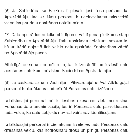
Ja Sabiedrība kā Pārzinis ir piesaistījusi trešo personu kā
[6]
Apstrādātāju, tad ar šādu personu ir nepieciešams rakstveidā
vienoties par datu apstrādes noteikumiem.
Datu apstrādes noteikumi ir līgums vai līguma pielikums starp
[7]
Sabiedrību un Apstrādātāju. Datu apstrādes noteikumi nosaka to,
kā un kādā apjomā tiek veikta datu apstrāde Sabiedrības vārdā
no Apstrādātāja puses.
Atbildīgā persona nodrošina to, ka ir izstrādāti un ieviesti datu
apstrādes noteikumi ar visiem Sabiedrības Apstrādātājiem.
Ja saskaņā ar šīm Vadlīnijām Pilnvarotajai un/vai Atbildīgajai
[8]
personai ir pienākums nodrošināt Personas datu dzēšanu:
-atbilstošajai personai arī ir tiesības dzēšanas vietā nodrošināt
Personas datu anonimizāciju, tas ir, Personas datu pārveidošanu
tādā veidā, ka datu subjekts nav vai vairs nav identificējams;
-atbilstošajai personai ir pienākums izvēlēties tādu Personas datu
dzēšanas veidu, kas nodrošinātu drošu un pilnīgu Personas datu