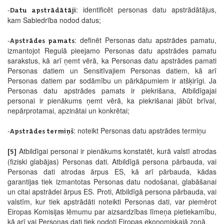
-
: identificēt personas datu apstrādātājus,
Datu apstrādātāji
kam Sabiedrība nodod datus;
-
: definēt Personas datu apstrādes pamatu,
Apstrādes pamats
izmantojot Regulā pieejamo Personas datu apstrādes pamatu
sarakstus, kā arī ņemt vērā, ka Personas datu apstrādes pamati
Personas datiem un Sensitīvajiem Personas datiem, kā arī
Personas datiem par sodāmību un pārkāpumiem ir atšķirīgi. Ja
Personas datu apstrādes pamats ir piekrišana, Atbildīgajai
personai ir pienākums ņemt vērā, ka piekrišanai jābūt brīvai,
nepārprotamai, apzinātai un konkrētai;
-
: noteikt Personas datu apstrādes termiņu
Apstrādes termiņš
Atbildīgai personai ir pienākums konstatēt, kurā valstī atrodas
[5]
(fiziski glabājas) Personas dati. Atbildīgā persona pārbauda, vai
Personas dati atrodas ārpus ES, kā arī pārbauda, kādas
garantijas tiek izmantotas Personas datu nodošanai, glabāšanai
un citai apstrādei ārpus ES. Proti, Atbildīgā persona pārbauda, vai
valstīm, kur tiek apstrādāti noteikti Personas dati, var piemērot
Eiropas Komisijas lēmumu par aizsardzības līmeņa pietiekamību,
kā arī vai Personas dati tiek nodoti Eiropas ekonomiskajā zonā.