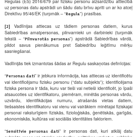
Regulas (ES) 2016/679 par fizisku personu aizsardzību attiecībā
uz personas datu apstrādi un šādu datu brīvu apriti un ar ko atceļ
Direktīvu 95/46/EK (turpmāk – “
”) prasības.
Regula
Vadlīnijas attiecas uz tādiem personas datiem, kurus
[2]
Sabiedrības amatpersonas, pilnvarnieki un darbinieki (turpmāk
tekstā – “
”) apstrādā Sabiedrības vārdā,
Pilnvarotās personas
pildot savus pienākumus pret Sabiedrību leģitīmu mērķu
sasniegšanai.
Vadlīnijās tiek izmantotas šādas ar Regulu saskaņotas definīcijas:
“
” ir jebkura informācija, kas attiecas uz identificētu
Personas dati
vai identificējamu fizisku personu (“datu subjekts”); identificējama
fiziska persona ir tāda, kuru var tieši vai netieši identificēt, jo īpaši
atsaucoties uz identifikatoru, piemēram, minētās personas vārdu,
uzvārdu, identifikācijas numuru, atrašanās vietas datiem,
tiešsaistes identifikatoru vai vienu vai vairākiem minētajai fiziskajai
personai raksturīgiem fiziskās, fizioloģiskās, ģenētiskās, garīgās,
ekonomiskās, kultūras vai sociālās identitātes faktoriem.
“
” ir personas dati, kuri atklāj datu
Sensitīvie personas dati