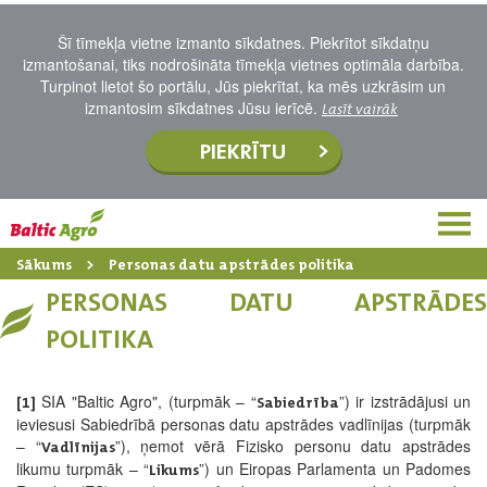
Šī tīmekļa vietne izmanto sīkdatnes. Piekrītot sīkdatņu
izmantošanai, tiks nodrošināta tīmekļa vietnes optimāla darbība.
Turpinot lietot šo portālu, Jūs piekrītat, ka mēs uzkrāsim un
izmantosim sīkdatnes Jūsu ierīcē.
Lasīt vairāk
PIEKRĪTU
Sākums
Personas datu apstrādes politika
PERSONAS DATU APSTRĀDES
POLITIKA
SIA "Baltic Agro", (turpmāk – “
”) ir izstrādājusi un
[1]
Sabiedrība
ieviesusi Sabiedrībā personas datu apstrādes vadlīnijas (turpmāk
– “
”), ņemot vērā Fizisko personu datu apstrādes
Vadlīnijas
likumu turpmāk – “
”) un Eiropas Parlamenta un Padomes
Likums