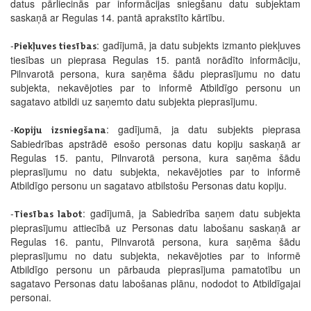
datus pārliecinās par informācijas sniegšanu datu subjektam
saskaņā ar Regulas 14. pantā aprakstīto kārtību.
-
: gadījumā, ja datu subjekts izmanto piekļuves
Piekļuves tiesības
tiesības un pieprasa Regulas 15. pantā norādīto informāciju,
Pilnvarotā persona, kura saņēma šādu pieprasījumu no datu
subjekta, nekavējoties par to informē Atbildīgo personu un
sagatavo atbildi uz saņemto datu subjekta pieprasījumu.
-
: gadījumā, ja datu subjekts pieprasa
Kopiju izsniegšana
Sabiedrības apstrādē esošo personas datu kopiju saskaņā ar
Regulas 15. pantu, Pilnvarotā persona, kura saņēma šādu
pieprasījumu no datu subjekta, nekavējoties par to informē
Atbildīgo personu un sagatavo atbilstošu Personas datu kopiju.
-
: gadījumā, ja Sabiedrība saņem datu subjekta
Tiesības labot
pieprasījumu attiecībā uz Personas datu labošanu saskaņā ar
Regulas 16. pantu, Pilnvarotā persona, kura saņēma šādu
pieprasījumu no datu subjekta, nekavējoties par to informē
Atbildīgo personu un pārbauda pieprasījuma pamatotību un
sagatavo Personas datu labošanas plānu, nododot to Atbildīgajai
personai.