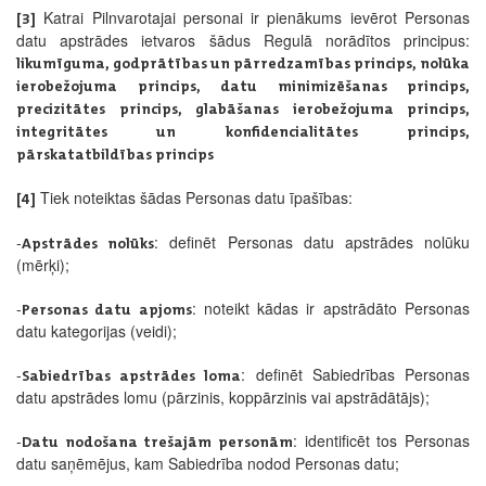
Katrai Pilnvarotajai personai ir pienākums ievērot Personas
[3]
datu apstrādes ietvaros šādus Regulā norādītos principus:
likumīguma, godprātības un pārredzamības princips, nolūka
ierobežojuma princips, datu minimizēšanas princips,
precizitātes princips, glabāšanas ierobežojuma princips,
integritātes un konfidencialitātes princips,
pārskatatbildības princips
Tiek noteiktas šādas Personas datu īpašības:
[4]
-
: definēt Personas datu apstrādes nolūku
Apstrādes nolūks
(mērķi);
-
: noteikt kādas ir apstrādāto Personas
Personas datu apjoms
datu kategorijas (veidi);
-
: definēt Sabiedrības Personas
Sabiedrības apstrādes loma
datu apstrādes lomu (pārzinis, koppārzinis vai apstrādātājs);
-
: identificēt tos Personas
Datu nodošana trešajām personām
datu saņēmējus, kam Sabiedrība nodod Personas datu;