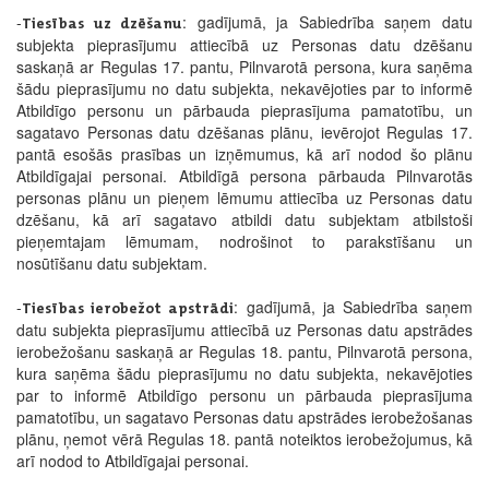
-
: gadījumā, ja Sabiedrība saņem datu
Tiesības uz dzēšanu
subjekta pieprasījumu attiecībā uz Personas datu dzēšanu
saskaņā ar Regulas 17. pantu, Pilnvarotā persona, kura saņēma
šādu pieprasījumu no datu subjekta, nekavējoties par to informē
Atbildīgo personu un pārbauda pieprasījuma pamatotību, un
sagatavo Personas datu dzēšanas plānu, ievērojot Regulas 17.
pantā esošās prasības un izņēmumus, kā arī nodod šo plānu
Atbildīgajai personai. Atbildīgā persona pārbauda Pilnvarotās
personas plānu un pieņem lēmumu attiecība uz Personas datu
dzēšanu, kā arī sagatavo atbildi datu subjektam atbilstoši
pieņemtajam lēmumam, nodrošinot to parakstīšanu un
nosūtīšanu datu subjektam.
-
: gadījumā, ja Sabiedrība saņem
Tiesības ierobežot apstrādi
datu subjekta pieprasījumu attiecībā uz Personas datu apstrādes
ierobežošanu saskaņā ar Regulas 18. pantu, Pilnvarotā persona,
kura saņēma šādu pieprasījumu no datu subjekta, nekavējoties
par to informē Atbildīgo personu un pārbauda pieprasījuma
pamatotību, un sagatavo Personas datu apstrādes ierobežošanas
plānu, ņemot vērā Regulas 18. pantā noteiktos ierobežojumus, kā
arī nodod to Atbildīgajai personai.