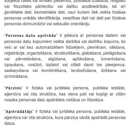
subjekta rases vai etnisko piederību, politiskos uzskatus, reliģisko
vai filozofisko pārliecību vai dalību arodbiedrībās, kā arī
ģenētiskie dati, biometriskie dati, caur kuriem tiek veikta fiziskas
personas unikāla identifikācija, veselības dati vai dati par fiziskas
personas dzimumdzīvi vai seksuālo orientāciju.
“
” ir jebkura ar personas datiem vai
Personas datu apstrāde
personas datu kopumiem veikta darbība vai darbību kopums, ko
veic ar vai bez automatizētiem līdzekļiem, piemēram, vākšana,
reģistrācija, organizēšana, strukturēšana, glabāšana, pielāgošana
vai pārveidošana, atgūšana, aplūkošana, izmantošana,
izpaušana, nosūtot, izplatot vai citādi darot tos pieejamus,
saskaņošana vai kombinēšana, ierobežošana, dzēšana vai
iznīcināšana.
“
” ir fiziska vai juridiska persona, publiska iestāde,
Pārzinis
aģentūra vai cita struktūra, kas viena pati vai kopīgi ar citām
nosaka personas datu apstrādes nolūkus un līdzekļus.
“
” ir fiziska vai juridiska persona, publiska iestāde,
Apstrādātājs
aģentūra vai cita struktūra, kura pārziņa vārdā apstrādā personas
datus.