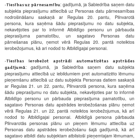
-
: gadījumā, ja Sabiedrība saņem datu
Tiesības uz pārnesamību
subjekta pieprasījumu attiecībā uz Personas datu pārnesamības
nodrošināšanu saskaņā ar Regulas 20. pantu, Pilnvarotā
persona, kura saņēma šādu pieprasījumu no datu subjekta,
nekavējoties par to informē Atbildīgo personu un pārbauda
pieprasījuma pamatotību, un sagatavo Personas datu
pārnešanas plānu, ņemot vērā Regulas 20. pantā noteiktos
ierobežojumus, kā ari nodod to Atbildīgajai personai.
-
Tiesības ierobežot apstrādi automatizētas apstrādes
: gadījumā, ja Sabiedrība saņem datu subjekta
gadījumā
pieprasījumu attiecībā uz iebildumiem pret automatizēto lēmumu
pieņemšanu attiecībā uz datu subjekta Personas datiem saskaņā
ar Regulas 21. un 22. pantu, Pilnvarotā persona, kura saņēma
šādu pieprasījumu no datu subjekta, nekavējoties par to informē
Atbildīgo personu un pārbauda pieprasījuma pamatotību, un
sagatavo Personas datu apstrādes ierobežošanas plānu ņemot
vērā Regulas 21. un 22. pantā noteiktos ierobežojumus, kā arī
nodod to Atbildīgajai personai. Atbildīgā persona pārbauda
Pilnvarotās personas plānu un pieņem lēmumu attiecība uz
Personas datu apstrādes ierobežošanu šajā gadījumā, kā arī
sagatavo atbildi datu subjektam atbilstoši pieņemtajam lēmumam,