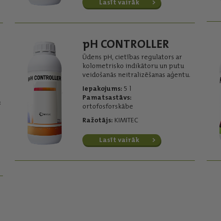
Lasīt vairāk
pH CONTROLLER
Ūdens pH, cietības regulators ar
kolometrisko indikātoru un putu
veidošanās neitralizēšanas aģentu.
Iepakojums:
5 l
Pamatsastāvs:
:
ortofosforskābe
Ražotājs:
KIMITEC
Lasīt vairāk