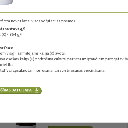
antistresants.
Iepakojums:
20 l un 1000 l
Pamatsastāvs:
eficīta novēršanai visos veģitacijas posmos.
brīvas aminoskābes kopā - 13%
kopējais slāpeklis (N) - 8,4%
is sastāvs g/l:
u.c.
s (K) - 364 g/l
Ražotājs:
KIMITEC
ocības:
Lasīt vairāk
em viegli asimilējams kālija (K) avots.
āvā esošais kālijs (K) nodrošina cukuru pārnesi uz graudiem piengatavība
cietībai.
itatīvai apsakņošani, cerošanai un stiebrošanas veicināšanai.
Humiterre
Šķidrs humīnvielu (Leonardīts)
mēslojums ar kāliju.
ŠĪBAS DATU LAPA
Iepakojums:
20 l un 1000 l
Pamatsastāvs:
humīnekstrakts: - 15%
humīnskābes: - 10%
fulvoskābes - 5%
kālija oksīds - 8%
Ražotājs:
KIMITEC