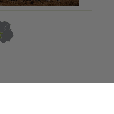
| oglekļa sertifikāti