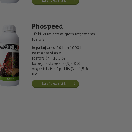
Lasīt vairāk
Phospeed
Efektīvi un ātri augiem uzņemams
fosfors P.
Iepakojums:
20 l un 1000 l
Pamatsastāvs:
fosfors (P) - 16,5 %
kopējais slāpeklis (N) - 8 %
organiskais slāpeklis (N) - 1,5 %
u.c.
Lasīt vairāk