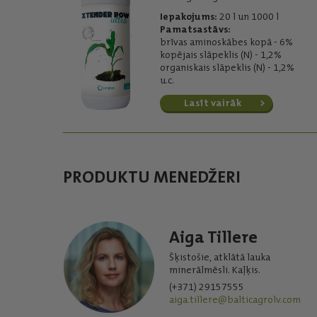
Iepakojums:
20 l un 1000 l
Pamatsastāvs:
brīvas aminoskābes kopā - 6%
kopējais slāpeklis (N) - 1,2%
organiskais slāpeklis (N) - 1,2%
u.c.
Lasīt vairāk
PRODUKTU MENEDŽERI
Aiga Tillere
Šķistošie, atklātā lauka
minerālmēsli. Kaļķis.
(+371) 29157555
aiga.tillere@balticagrolv.com