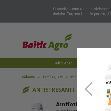
Šī tīmekļa vietne izmanto sīkdatnes. 
darbība. Turpinot lietot šo portālu, 
Baltic Agro
Jaunumi
Zem
Sākums
Zemkopjiem
Minerālmēslojums - Ār
ANTISTRESANTI. BIOSTIMULAT
Amifort
Augsti koncentrētas L-aminoskābes