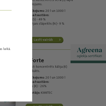
mēslojums.
Iepakojums:
20 l un 1000 l
Pamatsastāvs:
sērs (S) - 49 %
kopējais slāpeklis (N )- 9 %
Lasīt vairāk
s laikā.
K Forte
Augsti koncentrēts kālija (K)
produkts.
Iepakojums:
20 l un 1000 l
Pamatsastāvs:
kālijs (K) - 26%
Ražotājs:
KIMITEC