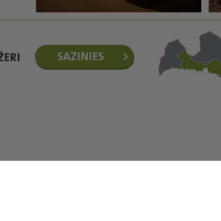
SAZINIES
ŽERI
©Baltic Agro 2026