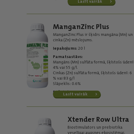
Lasīt vairāk
ManganZinc Plus
ManganZinc Plus ir šķidrs mangāna (Mn) un
cinka (Zn) mēslojums.
Iepakojums:
20 l
Pamatsastāvs:
Mangāns (Mn) sulfāta formā, šķīstošs ūdenī
4% vai 55 g/l.
Cinkas (Zn) sulfāta formā, šķīstošs ūdenī: 6
% vai 83 g/l
Slāpeklis: 0.6%
Ražotājs:
KIMITEC
Lasīt vairāk
Xtender Row Ultra
Biostimulators un prebiotika
veselīgai augsnes ekosistēmai.