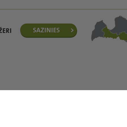
SAZINIES
ŽERI
©Baltic Agro 2026