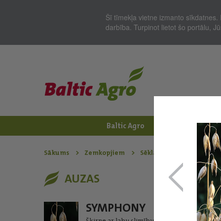
Šī tīmekļa vietne izmanto sīkdatnes. 
darbība. Turpinot lietot šo portālu, 
Baltic Agro
Jaunumi
Zem
Sākums
Zemkopjiem
Sēklas - Šķirnes
Auza
AUZAS
SYMPHONY
Šķirne ar labu slimību noturību augstu raž