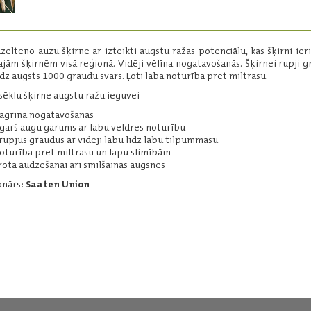
• Vidēji agrīna nogatavošanās
• Vidēji garš augu garums ar labu veldres
noturību
dzelteno auzu šķirne ar izteikti augstu ražas potenciālu, kas šķirni ier
• Veido rupjus graudus ar vidēji labu līdz
ajām šķirnēm visā reģionā. Vidēji vēlīna nogatavošanās. Šķirnei rupji g
labu tilpummasu
līdz augsts 1000 graudu svars. Ļoti laba noturība pret miltrasu.
Selekcionārs:
Saaten Union
 sēklu šķirne augstu ražu ieguvei
i agrīna nogatavošanās
Lasīt vairāk
i garš augu garums ar labu veldres noturību
 rupjus graudus ar vidēji labu līdz labu tilpummasu
noturība pret miltrasu un lapu slimībām
rota audzēšanai arī smilšainās augsnēs
onārs:
Saaten Union