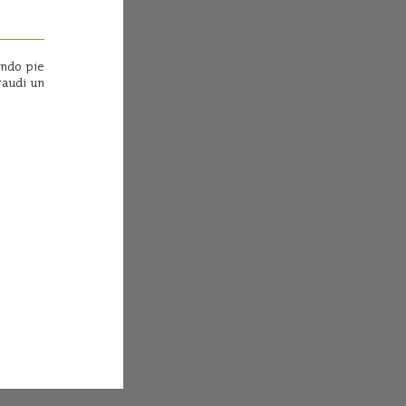
indo pie
raudi un