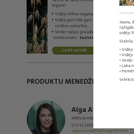
ieguvei
Vidēji vēlīna nogatavošanās
Vidēji garš līdz garš augu garums ar labu
Jauna, 
veldres noturību
ražīgāk
Veido rupjus graudus
vidējs 
Selekcionārs:
Saaten Union
Stabila
• Vidēj
Lasīt vairāk
• Vidēj
• Veido
• Laba 
• Piemē
PRODUKTU MENEDŽERI
Selekci
Aiga Auziņa
Sēklu produktu grupa
(+371) 29253002
aiga.auzina@balticagrolv.com