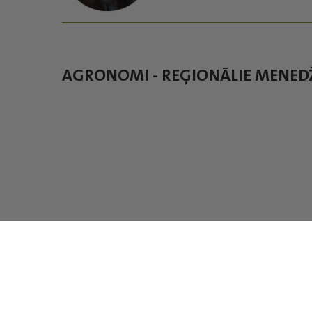
AGRONOMI - REĢIONĀLIE MENED
SIA “Baltic Agro” iekšējā trauksmes celšanas sistēma
Privātuma politika
|
Dāvanu kartes