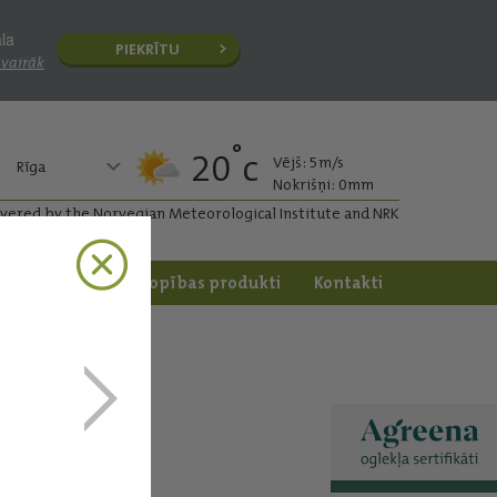
āla
PIEKRĪTU
 vairāk
°
20
c
Vējš: 5m/s
Rīga
Nokrišņi: 0mm
ivered by the Norvegian Meteorological Institute and NRK
apstrāde
Dārzkopības produkti
Kontakti