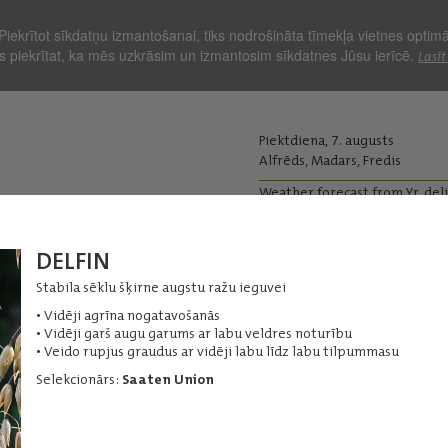
Piekrītot sīkdatņu izmantošanai, tiks nodrošināta tīmekļa vietnes optim
Jūs piekrītat, ka mēs uzkrāsim un izmantosim sīkdatnes Jūsu ierīcē.
Lasīt
Piektdiena, 7. augusts
Alfrēds, Madars, Fredis
Weather forecast from Yr, del
kopjiem
DELFIN
Lopkopjiem
Ražas iepirkums
Graudu pirm
Stabila sēklu šķirne augstu ražu ieguvei
s
• Vidēji agrīna nogatavošanās
• Vidēji garš augu garums ar labu veldres noturību
• Veido rupjus graudus ar vidēji labu līdz labu tilpummasu
Selekcionārs:
Saaten Union
DELFIN
u
Stabila sēklu šķirne augstu ražu ieguvei