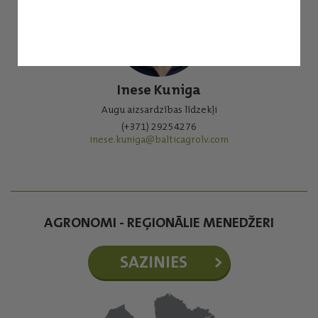
Inese Kuniga
Augu aizsardzības līdzekļi
(+371) 29254276
inese.kuniga@balticagrolv.com
AGRONOMI - REĢIONĀLIE MENEDŽERI
SAZINIES