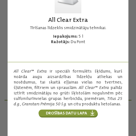
All Clear Extra
Tīrīšanas līdzeklis smidzinātāju tehnikai.
Iepakojums:
5 l
All Clear Extra
Ražotājs:
Du Pont
Tīrīšanas līdzeklis smidzinātāju tehnikai.
Iepakojums:
5 l
Ražotājs:
Du Pont
All Clear™ Extra
ir speciāli formulēts šķīdums, kurš
noārda augu aizsardzības līdzekļu atliekas un
nosēdumus, tai skaitā eļļainas vielas no tvertnes,
šļūtenēm, filtriem un sprauslām.
All Clear™ Extra
palīdz
Lasīt vairāk
iztīrīt smidzinātāju no grūti šķīstošām nogulsnēm pēc
sulfonilurīnvielas grupas herbicīdu, piemēram,
Titus 25
d.g.
,
Granstars Prēmija 50 š.g.
un citu produktu lietošanas.
DROŠĪBAS DATU LAPA
PRODUKTU MENEDŽERI