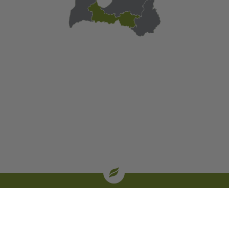
| oglekļa sertifikāti
SIA “Baltic Agro” iekšējā trauksmes celšanas sistēma