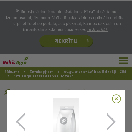
Šī tīmekļa vietne izmanto sīkdatnes. Piekrītot sīkdatņu
izmantošanai, tiks nodrošināta tīmekļa vietnes optimāla darbība.
Turpinot lietot šo portālu, Jūs piekrītat, ka mēs uzkrāsim un
izmantosim sīkdatnes Jūsu ierīcē.
Lasīt vairāk
PIEKRĪTU
Sākums
Zemkopjiem
Augu aizsardzības līdzekļi - Citi
Citi augu aizsardzības līdzekļi
CITI AUGU AIZSARDZĪBAS LĪDZEKĻI