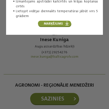
Izmantojams apstrādei kailcirtēs un krājas kopšanas
cirtēs
Lietojot vidējai diennakts temperatūrai jābūt virs 5
grādiem
MARĶĒJUMS
Inese Kuniga
Augu aizsardzības līdzekļi
(+371) 29254276
inese.kuniga@balticagrolv.com
AGRONOMI - REĢIONĀLIE MENEDŽERI
SAZINIES