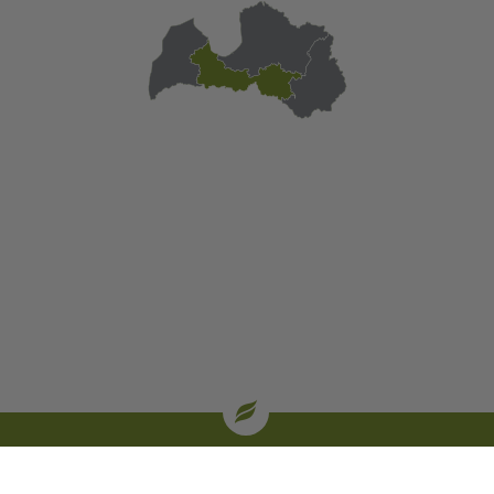
| oglekļa sertifikāti