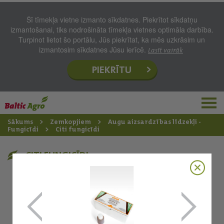
Šī tīmekļa vietne izmanto sīkdatnes. Piekrītot sīkdatņu
izmantošanai, tiks nodrošināta tīmekļa vietnes optimāla darbība.
Turpinot lietot šo portālu, Jūs piekrītat, ka mēs uzkrāsim un
izmantosim sīkdatnes Jūsu ierīcē.
Lasīt vairāk
PIEKRĪTU
Sākums
Zemkopjiem
Augu aizsardzības līdzekļi -
Fungicīdi
Citi fungicīdi
CITI FUNGICĪDI