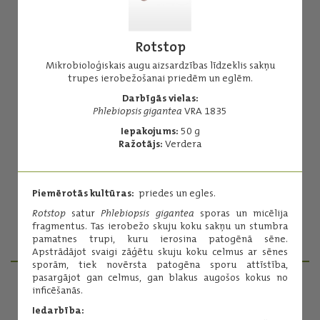
Rotstop
Mikrobioloģiskais augu aizsardzības līdzeklis sakņu
trupes ierobežošanai priedēm un eglēm.
Blue Stump Marker
Darbīgās vielas:
Phlebiopsis gigantea
VRA 1835
Ūdenī šķīstošas tabletes stumbra ārstēšanas kontrolei.
Iepakojums:
50 g
Darbīgās vielas:
Ražotājs:
Verdera
briljantzilais FCF - 25%
adipīnskābe - 26%
Iepakojums:
50 tabletes
Piemērotās kultūras:
priedes un egles.
Ražotājs:
Verdera
Rotstop
satur
Phlebiopsis gigantea
sporas un micēlija
fragmentus. Tas ierobežo skuju koku sakņu un stumbra
Lasīt vairāk
pamatnes trupi, kuru ierosina patogēnā sēne.
Apstrādājot svaigi zāģētu skuju koku celmus ar sēnes
sporām, tiek novērsta patogēna sporu attīstība,
pasargājot gan celmus, gan blakus augošos kokus no
inficēšanās.
PRODUKTU MENEDŽERI
Iedarbība: