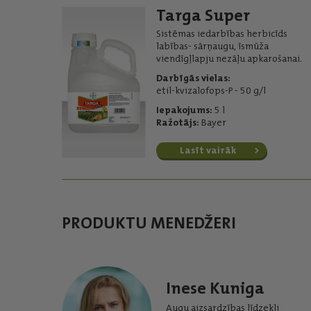
Targa Super
Sistēmas iedarbības herbicīds
labības- sārņaugu, īsmūža
viendīgļlapju nezāļu apkarošanai.
Darbīgās vielas:
etil-kvizalofops-P - 50 g/l
Iepakojums:
5 l
Ražotājs:
Bayer
Lasīt vairāk
PRODUKTU MENEDŽERI
Inese Kuniga
Augu aizsardzības līdzekļi