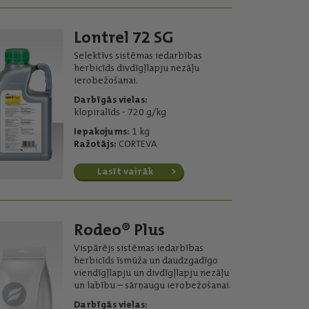
Lontrel 72 SG
Selektīvs sistēmas iedarbības
herbicīds divdīgļlapju nezāļu
ierobežošanai.
Darbīgās vielas:
klopiralīds - 720 g/kg
Iepakojums:
1 kg
Ražotājs:
CORTEVA
Lasīt vairāk
Rodeo® Plus
Vispārējs sistēmas iedarbības
herbicīds īsmūža un daudzgadīgo
viendīgļlapju un divdīgļlapju nezāļu
un labību – sārņaugu ierobežošanai.
Darbīgās vielas: