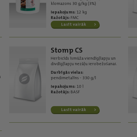
klomazons 30 g/kg (3%)
Iepakojums:
12 kg
Ražotājs:
FMC
Lasīt vairāk
Stomp CS
Herbicīds īsmūža viendīgļlapju un
divdīgļlapju nezāļu ierobežošanai.
Darbīgās vielas:
u
pendimetalīns - 330 g/l
Iepakojums:
10 l
Ražotājs:
BASF
Lasīt vairāk