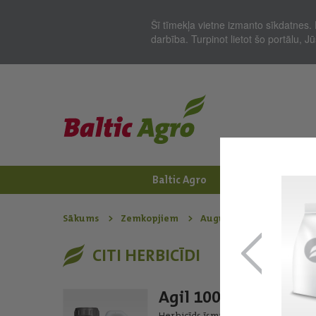
Šī tīmekļa vietne izmanto sīkdatnes. 
darbība. Turpinot lietot šo portālu, 
Baltic Agro
Jaunumi
Zem
Sākums
Zemkopjiem
Augu aizsardzības līdzek
CITI HERBICĪDI
Agil 100 EC
Herbicīds īsmūža un daudzgadīgo