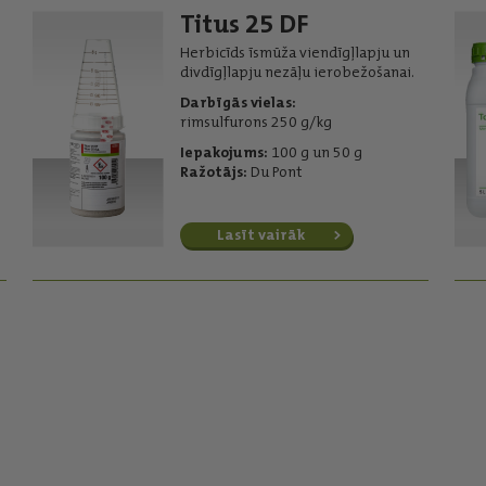
Titus 25 DF
Herbicīds īsmūža viendīgļlapju un
divdīgļlapju nezāļu ierobežošanai.
Darbīgās vielas:
rimsulfurons 250 g/kg
Iepakojums:
100 g un 50 g
Ražotājs:
Du Pont
Lasīt vairāk