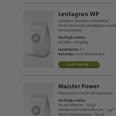
Lentagran WP
Selektīvs, pieskares iedarbības
herbicīds īsmūža divdīgļlapju nezāļ
ierobežošanai.
Darbīgās vielas:
piridāts - 450g/kg
Iepakojums:
5 l
Ražotājs:
Certis Belchim B.V.
Lasīt vairāk
Maister Power
Plaša spektra herbicīds kukurūzai.
Darbīgās vielas:
foramsulfurons - 30 g/l
nātrija metil–jodosulfurons - 1 g/l
metil-tiēnkarbazons - 10 g/l