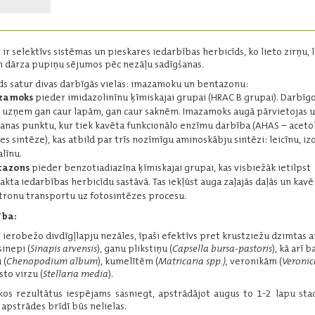
nezāļu apkarošanai.
Darbīgās vielas:
bentazons - 480 g/l
ir selektīvs sistēmas un pieskares iedarbības herbicīds, ko lieto zirņu, 
 dārza pupiņu sējumos pēc nezāļu sadīgšanas.
Iepakojums:
5 l
Ražotājs:
BASF
ds satur divas darbīgās vielas: imazamoku un bentazonu:
zamoks
pieder imidazolinīnu ķīmiskajai grupai (HRAC B grupai). Darbīgo
 uzņem gan caur lapām, gan caur saknēm. Imazamoks augā pārvietojas u
Lasīt vairāk
anas punktu, kur tiek kavēta funkcionālo enzīmu darbība (AHAS – aceto
es sintēze), kas atbild par trīs nozīmīgu aminoskābju sintēzi: leicīnu, iz
alīnu.
tazons
pieder benzotiadiazīna ķīmiskajai grupai, kas visbiežāk ietilpst
Butoxone
akta iedarbības herbicīdu sastāvā. Tas iekļūst auga zaļajās daļās un kavē
tronu transportu uz fotosintēzes procesu.
Selektīvs sistēmas
iedarbības herbicīds
ība:
īsmūža un daudzgadīgo
divdīgļlapju nezāļu
ierobežo divdīgļlapju nezāles, īpaši efektīvs pret krustziežu dzimtas 
apkarošanai.
sinepi (
Sinapis arvensis
), ganu plikstiņu (
Capsella bursa-pastoris
), kā arī b
 (
Chenopodium album
), kumelītēm (
Matricaria spp.),
veronikām (
Veronic
Darbīgās vielas:
to virzu (
Stellaria media
).
MCPB - 400 g/l
kos rezultātus iespējams sasniegt, apstrādājot augus to 1-2 lapu stad
Iepakojums:
10 l
 apstrādes brīdī būs nelielas.
Ražotājs:
Nufarm