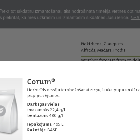
Piekrītot sīkdatņu izmantošanai, tiks nodrošināta tīmekļa vietnes optim
Jūs piekrītat, ka mēs uzkrāsim un izmantosim sīkdatnes Jūsu ierīcē.
Lasīt
Piektdiena, 7. augusts
Alfrēds, Madars, Fredis
Weather forecast from Yr, del
kopjiem
Lopkopjiem
Corum®
Ražas iepirkums
Graudu pirm
Herbicīds nezāļu ierobežošanai zirņu, lauka pupu un dārz
pupiņu sējumos.
ļi - Herbicīdi
Citi herbicīdi
Darbīgās vielas:
imazamoks 22,4 g/l
bentazons 480 g/l
Iepakojums:
4x5 L
Basagran 480
Ražotājs:
BASF
Plaša spektra herbicīds divdīgļlapju