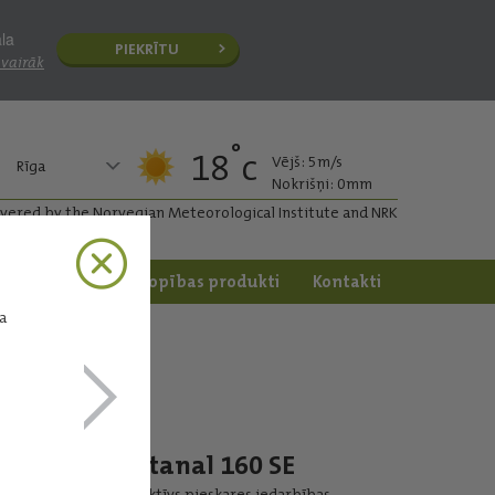
āla
PIEKRĪTU
 vairāk
°
18
c
Vējš: 5m/s
Rīga
Nokrišņi: 0mm
ivered by the Norvegian Meteorological Institute and NRK
apstrāde
Dārzkopības produkti
Kontakti
a
Betanal 160 SE
Selektīvs pieskares iedarbības