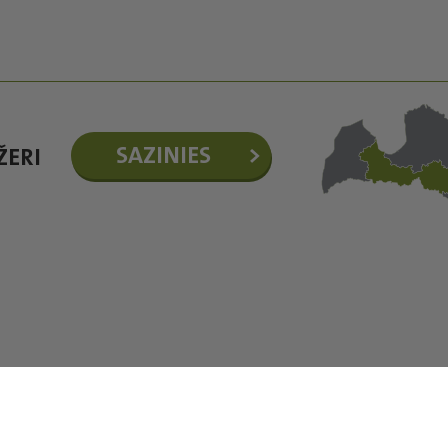
SAZINIES
ŽERI