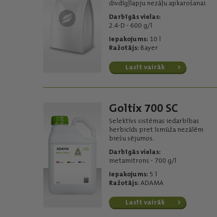
divdīgļlapju nezāļu apkarošanai.
Darbīgās vielas:
2.4-D - 600 g/l
Iepakojums:
10 l
Ražotājs:
Bayer
Lasīt vairāk
Goltix 700 SC
Selektīvs sistēmas iedarbības
herbicīds pret īsmūža nezālēm
biešu sējumos.
Darbīgās vielas:
metamitrons - 700 g/l
Iepakojums:
5 l
Ražotājs:
ADAMA
Lasīt vairāk