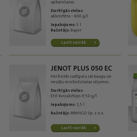
apkarošanai.
Darbīgās vielas:
aklonifēns - 600 g/l
Iepakojums:
5 l
Ražotājs:
Bayer
Lasīt vairāk
JENOT PLUS 050 EC
Herbicīds sadīgušu sārņaugu un
nezāļu ierobežošanai sējumos.
Darbīgās vielas:
Etil-kvizalofops-P, 50 g/l
Iepakojums:
1,5 l
Ražotājs:
INNVIGO Sp. z o.o.
Lasīt vairāk