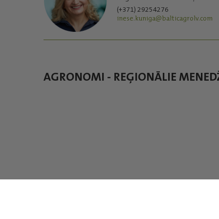
(+371) 29254276
inese.kuniga@balticagrolv.com
AGRONOMI - REĢIONĀLIE MENED