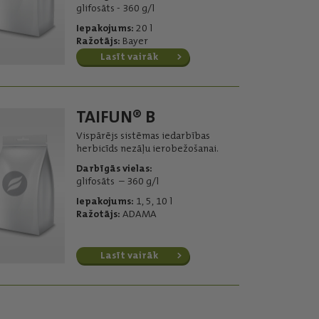
glifosāts - 360 g/l
Iepakojums:
20 l
Ražotājs:
Bayer
Lasīt vairāk
TAIFUN® B
Vispārējs sistēmas iedarbības
herbicīds nezāļu ierobežošanai.
Darbīgās vielas:
glifosāts – 360 g/l
Iepakojums:
1, 5, 10 l
Ražotājs:
ADAMA
Lasīt vairāk