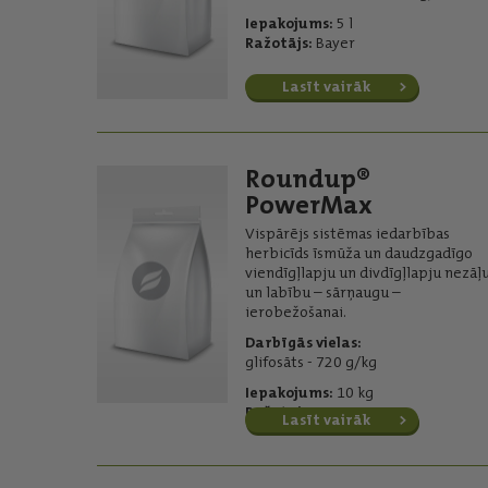
Iepakojums:
5 l
Ražotājs:
Bayer
Lasīt vairāk
Roundup®
PowerMax
Vispārējs sistēmas iedarbības
herbicīds īsmūža un daudzgadīgo
viendīgļlapju un divdīgļlapju nezāļ
un labību – sārņaugu –
ierobežošanai.
Darbīgās vielas:
glifosāts - 720 g/kg
Iepakojums:
10 kg
Ražotājs:
Bayer
Lasīt vairāk