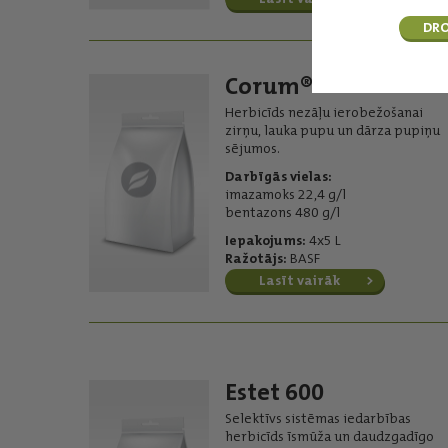
DRO
Corum®
Herbicīds nezāļu ierobežošanai
zirņu, lauka pupu un dārza pupiņu
sējumos.
Darbīgās vielas:
imazamoks 22,4 g/l
bentazons 480 g/l
Iepakojums:
4x5 L
Ražotājs:
BASF
Lasīt vairāk
Estet 600
Selektīvs sistēmas iedarbības
herbicīds īsmūža un daudzgadīgo