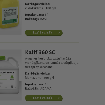
Darbīgās vielas:
cikloksidims - 100 g/l
Iepakojums:
5 l
Ražotājs:
BASF
Lasīt vairāk
Kalif 360 SC
Augsnes herbicīds dažu īsmūža
viendīgļlapju un īsmūža divdīgļlapju
nezāļu apkarošanai.
Darbīgās vielas:
klomazons - 360 g/l
Iepakojums:
1 l
Ražotājs:
ADAMA
Lasīt vairāk