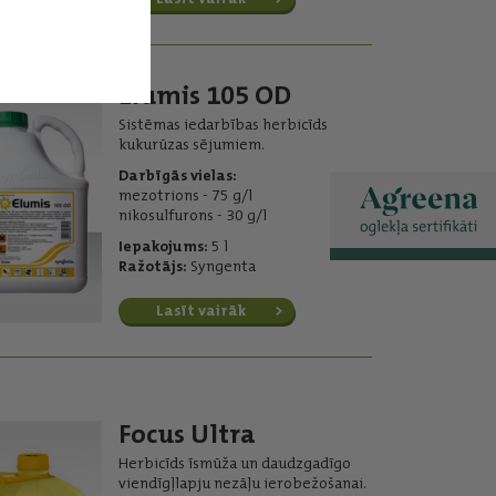
Elumis 105 OD
Sistēmas iedarbības herbicīds
kukurūzas sējumiem.
Darbīgās vielas:
mezotrions - 75 g/l
nikosulfurons - 30 g/l
Iepakojums:
5 l
Ražotājs:
Syngenta
Lasīt vairāk
Focus Ultra
Herbicīds īsmūža un daudzgadīgo
viendīgļlapju nezāļu ierobežošanai.