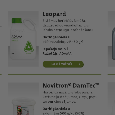
Leopard
Sistēmas herbicīds īsmūža,
u
daudzgadīgo viendīgļlapju un
labību sārņaugu ierobežošanai.
Darbīgās vielas:
etil-kvizalofops-P - 50 g/l
Iepakojums:
5 l
Ražotājs:
ADAMA
Lasīt vairāk
Novitron® DamTec™
Herbicīds nezāļu ierobežošanai
kartupeļu stādījumos, zirņu, pupu
un burkānu sējumos.
Darbīgās vielas:
aklonifēns 500 g/kg (50%)