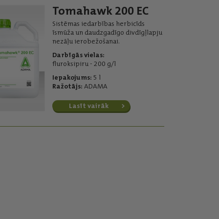
Tomahawk 200 EC
Sistēmas iedarbības herbicīds
īsmūža un daudzgadīgo divdīgļlapju
nezāļu ierobežošanai.
Darbīgās vielas:
fluroksipiru - 200 g/l
Iepakojums:
5 l
Ražotājs:
ADAMA
Lasīt vairāk