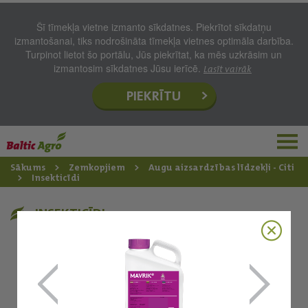
Šī tīmekļa vietne izmanto sīkdatnes. Piekrītot sīkdatņu
izmantošanai, tiks nodrošināta tīmekļa vietnes optimāla darbība.
Turpinot lietot šo portālu, Jūs piekrītat, ka mēs uzkrāsim un
izmantosim sīkdatnes Jūsu ierīcē.
Lasīt vairāk
PIEKRĪTU
Sākums
Zemkopjiem
Augu aizsardzības līdzekļi - Citi
Insekticīdi
INSEKTICĪDI