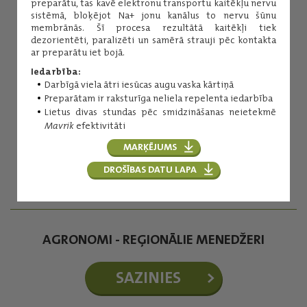
preparātu, tas kavē elektronu transportu kaitēkļu nervu
sistēmā, bloķējot Na+ jonu kanālus to nervu šūnu
membrānās. Šī procesa rezultātā kaitēkļi tiek
dezorientēti, paralizēti un samērā strauji pēc kontakta
ar preparātu iet bojā.
Iedarbība:
Darbīgā viela ātri iesūcas augu vaska kārtiņā
Preparātam ir raksturīga neliela repelenta iedarbība
Inese Kuniga
Lietus divas stundas pēc smidzināšanas neietekmē
Mavrik
efektivitāti
Augu aizsardzības līdzekļi
(+371) 29254276
MARĶĒJUMS
inese.kuniga@balticagrolv.com
DROŠĪBAS DATU LAPA
AGRONOMI - REĢIONĀLIE MENEDŽERI
SAZINIES