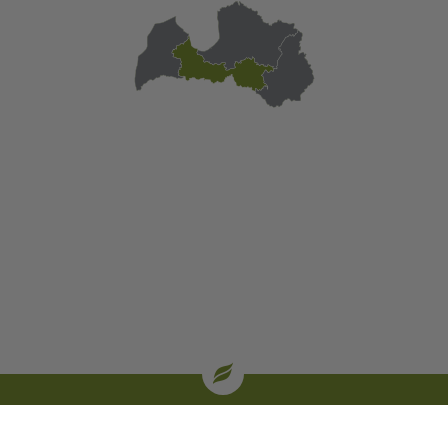
| oglekļa sertifikāti