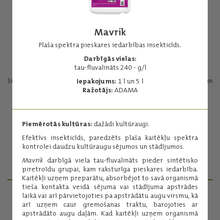
Mavrik
Plaša spektra pieskares iedarbības insekticīds.
Darbīgās vielas:
Carnadine Extra
tau-fluvalināts 240 - g/l
Sistēmas iedarbības insekticīds kaitēkļu ierobežošanai sējumos un
Iepakojums:
1 l un 5 l
koku jaunaudzēs.
Ražotājs:
ADAMA
Darbīgās vielas:
acetamiprīds, 200 g/l
Piemērotās kultūras:
dažādi kultūraugi.
Iepakojums:
1 un 5 l
Efektīvs insekticīds, paredzēts plaša kaitēkļu spektra
Ražotājs:
Nufarm
kontrolei daudzu kultūraugu sējumos un stādījumos.
Mavrik
darbīgā viela tau-fluvalināts pieder sintētisko
Lasīt vairāk
piretroīdu grupai, kam raksturīga pieskares iedarbība.
Kaitēkļi uzņem preparātu, absorbējot to savā organismā
tieša kontakta veidā sējuma vai stādījuma apstrādes
laikā vai arī pārvietojoties pa apstrādātu augu virsmu, kā
arī uzņem caur gremošanas traktu, barojoties ar
PRODUKTU MENEDŽERI
apstrādāto augu daļām. Kad kaitēkļi uzņem organismā