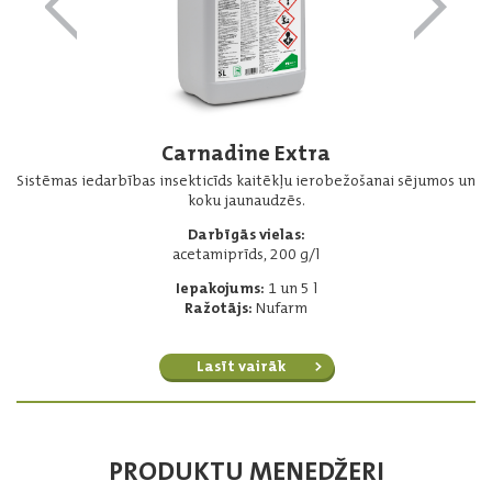
Carnadine Extra
Sistēmas iedarbības insekticīds kaitēkļu ierobežošanai sējumos un
koku jaunaudzēs.
Darbīgās vielas:
acetamiprīds, 200 g/l
Iepakojums:
1 un 5 l
Ražotājs:
Nufarm
Lasīt vairāk
PRODUKTU MENEDŽERI