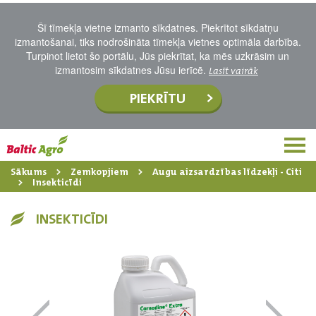
Šī tīmekļa vietne izmanto sīkdatnes. Piekrītot sīkdatņu
izmantošanai, tiks nodrošināta tīmekļa vietnes optimāla darbība.
Turpinot lietot šo portālu, Jūs piekrītat, ka mēs uzkrāsim un
izmantosim sīkdatnes Jūsu ierīcē.
Lasīt vairāk
PIEKRĪTU
Sākums
Zemkopjiem
Augu aizsardzības līdzekļi - Citi
Insekticīdi
INSEKTICĪDI