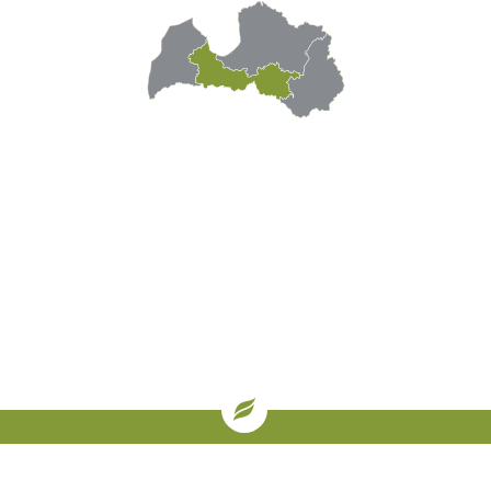
| oglekļa sertifikāti