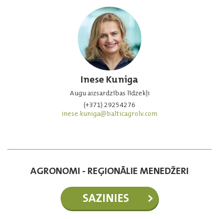
Inese Kuniga
Augu aizsardzības līdzekļi
(+371) 29254276
inese.kuniga@balticagrolv.com
AGRONOMI - REĢIONĀLIE MENEDŽERI
SAZINIES