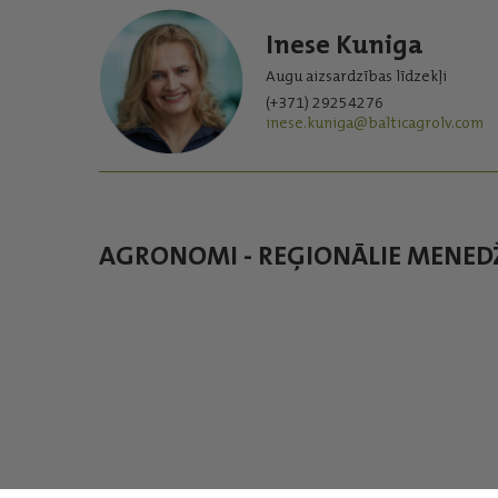
Inese Kuniga
Augu aizsardzības līdzekļi
(+371) 29254276
inese.kuniga@balticagrolv.com
AGRONOMI - REĢIONĀLIE MENED