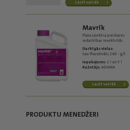
Lasīt vairāk
Mavrik
Plaša spektra pieskares
iedarbības insekticīds.
Darbīgās vielas:
tau-fluvalināts 240 - g/l
Iepakojums:
1 l un 5 l
Ražotājs:
ADAMA
Lasīt vairāk
PRODUKTU MENEDŽERI