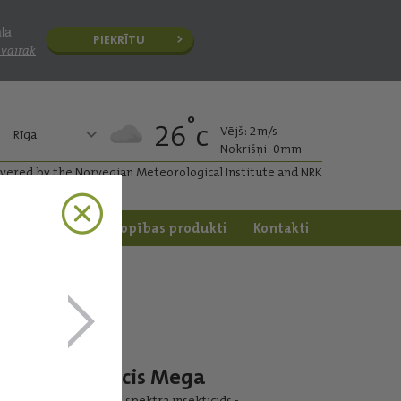
āla
PIEKRĪTU
 vairāk
°
26
c
Vējš: 2m/s
Rīga
Nokrišņi: 0mm
ivered by the Norvegian Meteorological Institute and NRK
apstrāde
Dārzkopības produkti
Kontakti
Decis Mega
Plaša spektra insekticīds -