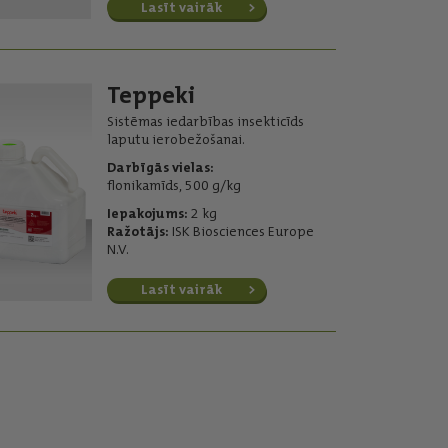
Lasīt vairāk
Teppeki
Sistēmas iedarbības insekticīds
laputu ierobežošanai.
Darbīgās vielas:
flonikamīds, 500 g/kg
Iepakojums:
2 kg
Ražotājs:
ISK Biosciences Europe
N.V.
Lasīt vairāk