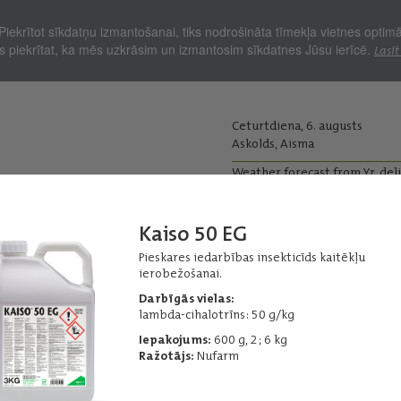
Piekrītot sīkdatņu izmantošanai, tiks nodrošināta tīmekļa vietnes optim
Jūs piekrītat, ka mēs uzkrāsim un izmantosim sīkdatnes Jūsu ierīcē.
Lasīt
Ceturtdiena, 6. augusts
Askolds, Aisma
Weather forecast from Yr, del
kopjiem
Lopkopjiem
Kaiso 50 EG
Ražas iepirkums
Graudu pirm
Pieskares iedarbības insekticīds kaitēkļu
ierobežošanai.
i - Citi
Insekticīdi
Darbīgās vielas:
lambda-cihalotrīns: 50 g/kg
Iepakojums:
600 g, 2; 6 kg
Ražotājs:
Nufarm
Cyperkill 500 EC
Plaša spektra pieskares iedarbības