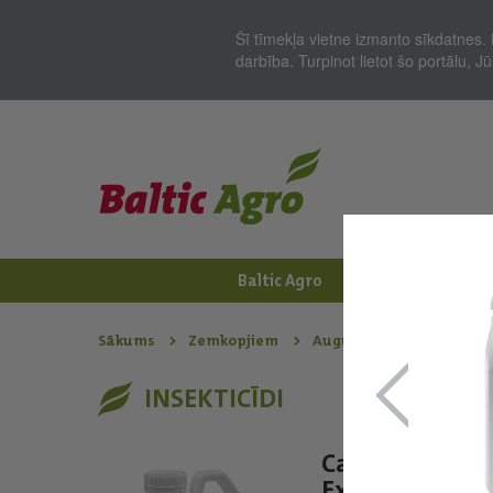
Šī tīmekļa vietne izmanto sīkdatnes. 
darbība. Turpinot lietot šo portālu, 
Baltic Agro
Jaunumi
Zem
Sākums
Zemkopjiem
Augu aizsardzības līdzekļ
INSEKTICĪDI
Carnadine
Extra