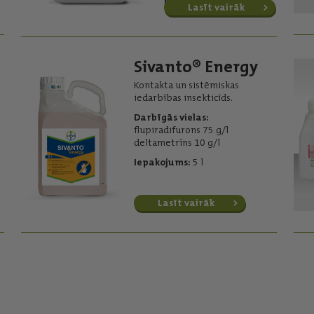
Ražotājs:
Nufarm
Lasīt vairāk
Sivanto® Energy
Kontakta un sistēmiskas
iedarbības insekticīds.
Darbīgās vielas:
flupiradifurons 75 g/l
deltametrīns 10 g/l
Iepakojums:
5 l
Lasīt vairāk