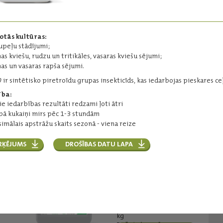
insekticīds kaitēkļu ierobežošanai.
Darbīgās vielas:
cipermetrīns - 500 g/l
otās kultūras:
Iepakojums:
1 l
upeļu stādījumi;
Ražotājs:
Agriphar
as kviešu, rudzu un tritikāles, vasaras kviešu sējumi;
as un vasaras rapša sējumi.
0
ir sintētisko piretroīdu grupas insekticīds, kas iedarbojas pieskares ceļ
Lasīt vairāk
ība:
ie iedarbības rezultāti redzami ļoti ātri
ībā kukaiņi mirs pēc 1-3 stundām
imālais apstrāžu skaits sezonā - viena reize
Kaiso 50 EG
Pieskares iedarbības
RĶĒJUMS
DROŠĪBAS DATU LAPA
insekticīds kaitēkļu
ierobežošanai.
Darbīgās vielas:
lambda-cihalotrīns: 50
g/kg
Iepakojums:
600 g, 2; 6
kg