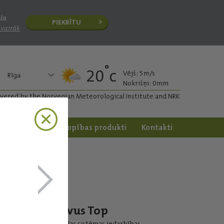
āla
PIEKRĪTU
 vairāk
°
20
c
Vējš: 5m/s
Rīga
Nokrišņi: 0mm
ivered by the Norvegian Meteorological Institute and NRK
apstrāde
Dārzkopības produkti
Kontakti
Revus Top
Lokālas sistēmas iedarbības