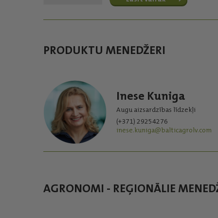
PRODUKTU MENEDŽERI
Inese Kuniga
Augu aizsardzības līdzekļi
(+371) 29254276
inese.kuniga@balticagrolv.com
AGRONOMI - REĢIONĀLIE MENED