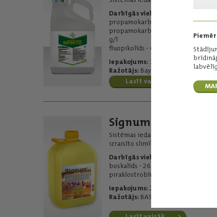
Darbīgās vielas:
propamokarbs - 523,8 g/l
propamokarba hidrohlorīds - 625
Piemēr
g/l
fluopikolīds - 62,5 g/l
Stādīj
brīdinā
Iepakojums:
15 l
labvēlī
Ražotājs:
Bayer
Lasīt vairāk
MA
Signum
Sistēmas iedarbības fungicīds sēņu
izraisīto slimību ierobežošanai.
Darbīgās vielas:
boskalīds - 267 g/kg
piraklostrobīns - 67 g/kg
Iepakojums:
2,5 kg
Ražotājs:
BASF
Lasīt vairāk