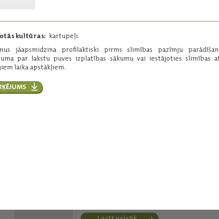
ierobežošanai.
Darbīgās vielas:
ciazofamīds - 160 g/l
otās kultūras:
kartupeļi.
Iepakojums:
5 l
umus jāapsmidzina profilaktiski pirms slimības pazīmju parādīšan
Ražotājs:
ISK Biosciences
juma par lakstu puves izplatības sākumu vai iestājoties slimības at
giem laika apstākļiem.
Lasīt vairāk
RĶĒJUMS
Zorvec Enicade™ +
Gachinko
Lakstu puves ierobežošanai.
Darbīgās vielas:
oksatiapiprolīns – 100 g/l
amisulbroms 200 g/l
Iepakojums:
2x0,3 l + 2x1 l
Ražotājs:
Corteva/DuPont
Lasīt vairāk