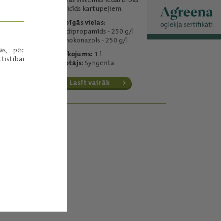
fungicīds kartupeļiem.
Darbīgās vielas:
mandipropamīds - 250 g/l
difenokonazols - 250 g/l
ās, pēc
Iepakojums:
1 l
tīstībai
Ražotājs:
Syngenta
Lasīt vairāk