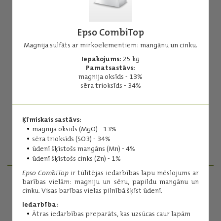
Epso CombiTop
Magnija sulfāts ar mirkoelementiem: mangānu un cinku.
Iepakojums:
25 kg
Epso CombiTop
Pamatsastāvs:
magnija oksīds - 13%
Magnija sulfāts ar mirkoelementiem: mangānu un cinku.
sēra trioksīds - 34%
Iepakojums:
25 kg
Pamatsastāvs:
magnija oksīds - 13%
Ķīmiskais sastāvs:
sēra trioksīds - 34%
magnija oksīds (MgO) - 13%
sēra trioksīds (SO3) - 34%
ūdenī šķīstošs mangāns (Mn) - 4%
Lasīt vairāk
ūdenī šķīstošs cinks (Zn) - 1%
Epso CombiTop
ir tūlītējas iedarbības lapu mēslojums ar
barības vielām: magniju un sēru, papildu mangānu un
cinku. Visas barības vielas pilnībā šķīst ūdenī.
PRODUKTU MENEDŽERI
Iedarbība:
Ātras iedarbības preparāts, kas uzsūcas caur lapām