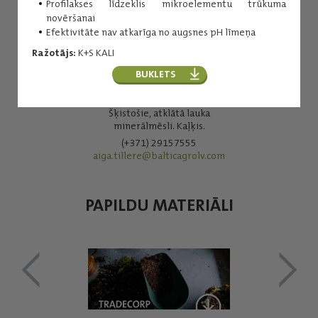
Profilakses līdzeklis mikroelementu trūkuma
novēršanai
Efektivitāte nav atkarīga no augsnes pH līmeņa
Ražotājs:
K+S KALI
BUKLETS
Aiga Tillere
Šķistošie, atklātā lauka
minerālmēsli. Kaļķis.
(+371) 29157555
aiga.tillere@balticagrolv.com
PAPILDU MATERIĀLI