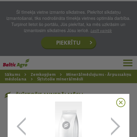
Šī tīmekļa vietne izmanto sīkdatnes. Piekrītot sīkdatņu
izmantošanai, tiks nodrošināta tīmekļa vietnes optimāla darbība.
Turpinot lietot šo portālu, Jūs piekrītat, ka mēs uzkrāsim un
izmantosim sīkdatnes Jūsu ierīcē.
Lasīt vairāk
PIEKRĪTU
Sākums
Zemkopjiem
Minerālmēslojums - Ārpussakņu
mēslošana
Šķīstošie minerālmēsli
ŠĶĪSTOŠIE MINERĀLMĒSLI