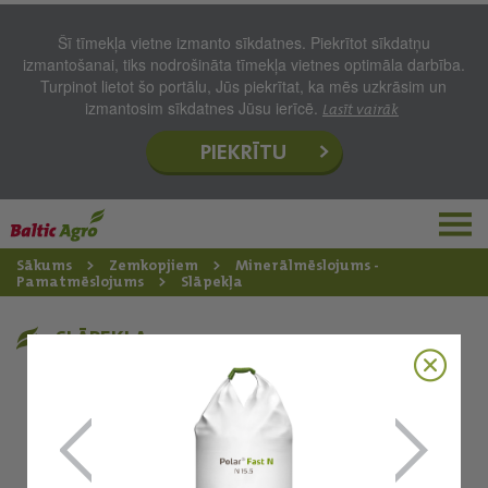
Šī tīmekļa vietne izmanto sīkdatnes. Piekrītot sīkdatņu
izmantošanai, tiks nodrošināta tīmekļa vietnes optimāla darbība.
Turpinot lietot šo portālu, Jūs piekrītat, ka mēs uzkrāsim un
izmantosim sīkdatnes Jūsu ierīcē.
Lasīt vairāk
PIEKRĪTU
Sākums
Zemkopjiem
Minerālmēslojums -
Pamatmēslojums
Slāpekļa
SLĀPEKĻA