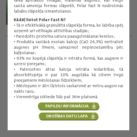
saista amonija formas slāpekli, Polar Fast N nodrošinās
labāku slāpekļa izmantošanos.
Kādēļ lietot Polar Fast N?
• Tā ir efektīvākā granulētā slāpekļa forma, ko labība spēj
uzņemt arī vēlīnajās attīstības stadijās;
• Paredzēts proteīna satura paaugstināšanai kviešos;
• Produkta sastāvā esošais kalcijs (CaO 26,3%) neitralizē
augsnes pH līmeni, samazinot nepieciešamību pēc
AGRONOMI - REĢIONĀLIE MENEDŽERI
kaļķošanas;
• 93% no kopējā slāpekļa ir nitrātu formā, kas augiem ir
uzreiz pieejams;
SAZINIES
• Pateicoties ātrai kalcija nitrāta iedarbībai, tā
absorbētspēja ir par 10% augstāka kā citiem tirgū
pieejamiem mēslošanas līdzekļiem;
• Mēslojums ir ātri šķīstošs saskarsmē ar mitru augsni vai
nakts rasu;
• Vienmērīga izkliede līdz pat 36m platumā.
PAPILDU INFORMĀCIJA
DROŠĪBAS DATU LAPA