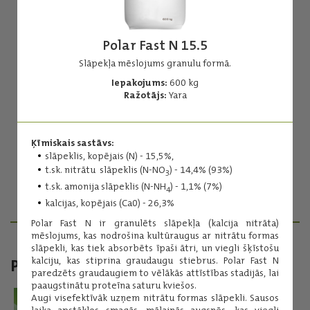
Polar Fast N 15.5
Slāpekļa mēslojums granulu formā.
Iepakojums:
600 kg
Amonija nitrāts
Ražotājs:
Yara
34,4 N
Augstas efektivitātes slāpekļa mēslojums.
Ķīmiskais sastāvs:
Iepakojums:
500 kg
slāpeklis, kopējais (N) - 15,5%,
Ražotājs:
Achema
t.sk. nitrātu slāpeklis (N-NO
) - 14,4% (93%)
3
t.sk. amonija slāpeklis (N-NH
) - 1,1% (7%)
4
Lasīt vairāk
kalcijas, kopējais (Ca0) - 26,3%
Polar Fast N ir granulēts slāpekļa (kalcija nitrāta)
mēslojums, kas nodrošina kultūraugus ar nitrātu formas
slāpekli, kas tiek absorbēts īpaši ātri, un viegli šķīstošu
kalciju, kas stiprina graudaugu stiebrus. Polar Fast N
PAPILDU MATERIĀLI
paredzēts graudaugiem to vēlākās attīstības stadijās, lai
paaugstinātu proteīna saturu kviešos.
Augi visefektīvāk uzņem nitrātu formas slāpekli. Sausos
laika apstākļos smagās, mālainās augsnēs, kas viegli