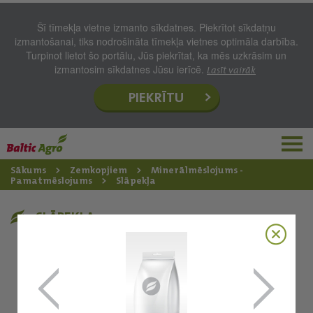
Šī tīmekļa vietne izmanto sīkdatnes. Piekrītot sīkdatņu
izmantošanai, tiks nodrošināta tīmekļa vietnes optimāla darbība.
Turpinot lietot šo portālu, Jūs piekrītat, ka mēs uzkrāsim un
izmantosim sīkdatnes Jūsu ierīcē.
Lasīt vairāk
PIEKRĪTU
Sākums
Zemkopjiem
Minerālmēslojums -
Pamatmēslojums
Slāpekļa
SLĀPEKĻA