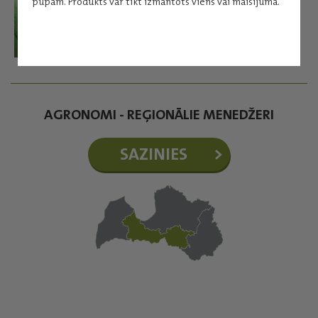
pupām. Produkts var tikt izmantots viens vai maisījumā.
AGRONOMI - REĢIONĀLIE MENEDŽERI
SAZINIES