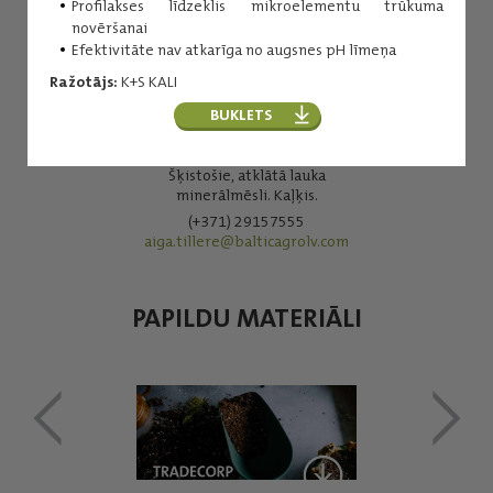
Profilakses līdzeklis mikroelementu trūkuma
novēršanai
Efektivitāte nav atkarīga no augsnes pH līmeņa
Ražotājs:
K+S KALI
BUKLETS
Aiga Tillere
Šķistošie, atklātā lauka
minerālmēsli. Kaļķis.
(+371) 29157555
aiga.tillere@balticagrolv.com
PAPILDU MATERIĀLI