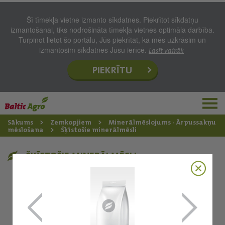
Šī tīmekļa vietne izmanto sīkdatnes. Piekrītot sīkdatņu
izmantošanai, tiks nodrošināta tīmekļa vietnes optimāla darbība.
Turpinot lietot šo portālu, Jūs piekrītat, ka mēs uzkrāsim un
izmantosim sīkdatnes Jūsu ierīcē.
Lasīt vairāk
PIEKRĪTU
Sākums
Zemkopjiem
Minerālmēslojums - Ārpussakņu
mēslošana
Šķīstošie minerālmēsli
ŠĶĪSTOŠIE MINERĀLMĒSLI