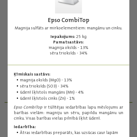
Epso CombiTop
Magnija sulfāts ar mirkoelementiem: mangānu un cinku.
Iepakojums:
25 kg
Epso CombiTop
Pamatsastāvs:
magnija oksīds - 13%
Magnija sulfāts ar mirkoelementiem: mangānu un cinku.
sēra trioksīds - 34%
Iepakojums:
25 kg
Pamatsastāvs:
magnija oksīds - 13%
Ķīmiskais sastāvs:
sēra trioksīds - 34%
magnija oksīds (MgO) - 13%
sēra trioksīds (SO3) - 34%
ūdenī šķīstošs mangāns (Mn) - 4%
Lasīt vairāk
ūdenī šķīstošs cinks (Zn) - 1%
Epso CombiTop
ir tūlītējas iedarbības lapu mēslojums ar
barības vielām: magniju un sēru, papildu mangānu un
cinku. Visas barības vielas pilnībā šķīst ūdenī.
PRODUKTU MENEDŽERI
Iedarbība:
Ātras iedarbības preparāts, kas uzsūcas caur lapām