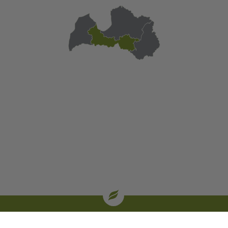
| oglekļa sertifikāti