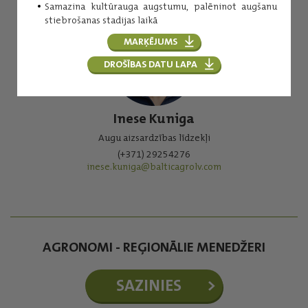
Samazina kultūrauga augstumu, palēninot augšanu
stiebrošanas stadijas laikā
MARĶĒJUMS
DROŠĪBAS DATU LAPA
Inese Kuniga
Augu aizsardzības līdzekļi
(+371) 29254276
inese.kuniga@balticagrolv.com
AGRONOMI - REĢIONĀLIE MENEDŽERI
SAZINIES