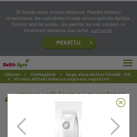
Šī tīmekļa vietne izmanto sīkdatnes. Piekrītot sīkdatņu
izmantošanai, tiks nodrošināta tīmekļa vietnes optimāla darbība.
Turpinot lietot šo portālu, Jūs piekrītat, ka mēs uzkrāsim un
izmantosim sīkdatnes Jūsu ierīcē.
Lasīt vairāk
PIEKRĪTU
Sākums
Zemkopjiem
Augu aizsardzības līdzekļi - Citi
Virsmas aktīvās vielas un augšanas regulatori
VIRSMAS AKTĪVĀS VIELAS UN AUGŠANAS
REGULATORI