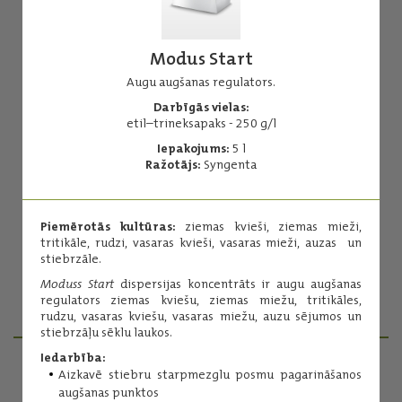
Modus Start
Augu augšanas regulators.
Darbīgās vielas:
etil–trineksapaks - 250 g/l
CCC
Iepakojums:
5 l
Ražotājs:
Syngenta
Augu augšanas regulators - pretveldres preparāts.
Darbīgās vielas:
hlormekvāta hlorīds (CCC) - 750 g/l
Piemērotās kultūras:
ziemas kvieši, ziemas mieži,
tritikāle, rudzi, vasaras kvieši, vasaras mieži, auzas un
Iepakojums:
10 l
stiebrzāle.
Ražotājs:
Nufarm
Moduss Start
dispersijas koncentrāts ir augu augšanas
regulators ziemas kviešu, ziemas miežu, tritikāles,
Lasīt vairāk
rudzu, vasaras kviešu, vasaras miežu, auzu sējumos un
stiebrzāļu sēklu laukos.
Iedarbība:
Aizkavē stiebru starpmezglu posmu pagarināšanos
PRODUKTU MENEDŽERI
augšanas punktos