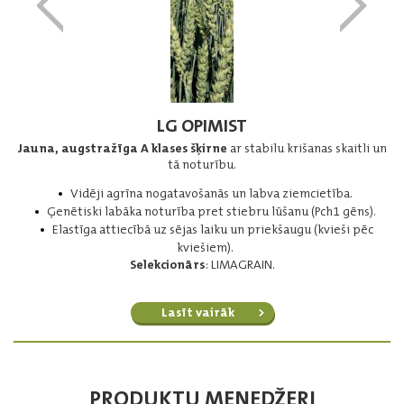
LG OPIMIST
Jauna, augstražīga A klases šķirne
ar stabilu krišanas skaitli un
tā noturību.
Vidēji agrīna nogatavošanās un labva ziemcietība.
Ģenētiski labāka noturība pret stiebru lūšanu (Pch1 gēns).
Elastīga attiecībā uz sējas laiku un priekšaugu (kvieši pēc
kviešiem).
Selekcionārs
: LIMAGRAIN.
Lasīt vairāk
PRODUKTU MENEDŽERI