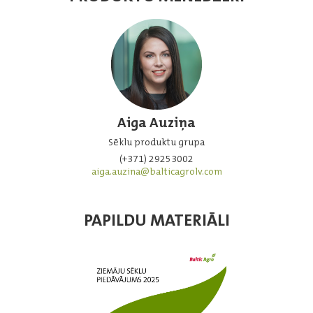
Aiga Auziņa
Sēklu produktu grupa
(+371) 29253002
aiga.auzina@balticagrolv.com
PAPILDU MATERIĀLI