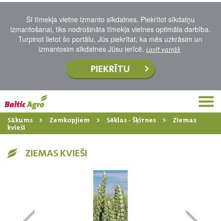
Šī tīmekļa vietne izmanto sīkdatnes. Piekrītot sīkdatņu
izmantošanai, tiks nodrošināta tīmekļa vietnes optimāla darbība.
Turpinot lietot šo portālu, Jūs piekrītat, ka mēs uzkrāsim un
izmantosim sīkdatnes Jūsu ierīcē.
Lasīt vairāk
PIEKRĪTU
Sākums
Zemkopjiem
Sēklas - Šķirnes
Ziemas
kvieši
ZIEMAS KVIEŠI